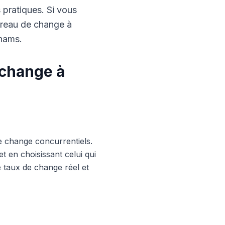
s pratiques. Si vous
ureau de change à
rhams.
 change à
e change concurrentiels.
 en choisissant celui qui
le taux de change réel et