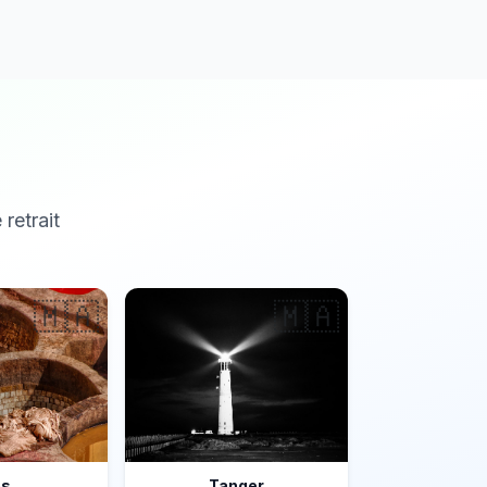
 retrait
🇲🇦
🇲🇦
ès
Tanger