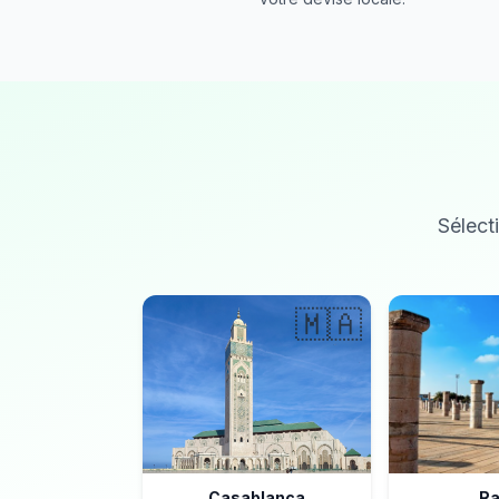
Sélecti
🇲🇦
Casablanca
Ra