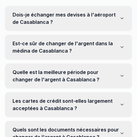
Dois-je échanger mes devises à l'aéroport
de Casablanca ?
Non, il est souvent recommandé de ne pas échanger
toutes vos devises à l'aéroport, où les taux peuvent
Est-ce sûr de changer de l'argent dans la
être moins avantageux. Orientez-vous plutôt vers les
médina de Casablanca ?
bureaux de change en ville pour obtenir de meilleurs
taux.
Oui, plusieurs bureaux de change fiables opèrent dans
la médina. Cependant, il est conseillé de privilégier les
Quelle est la meilleure période pour
établissements réputés pour éviter les surprises.
changer de l'argent à Casablanca ?
Il n'y a pas de période spécifique. Cependant,
surveillez les taux de change avant votre voyage et
Les cartes de crédit sont-elles largement
soyez attentif aux fluctuations pour maximiser la valeur
acceptées à Casablanca ?
de vos devises.
Oui, les cartes de crédit internationales sont
généralement acceptées dans les zones touristiques.
Quels sont les documents nécessaires pour
Cependant, avoir un peu de monnaie locale peut être