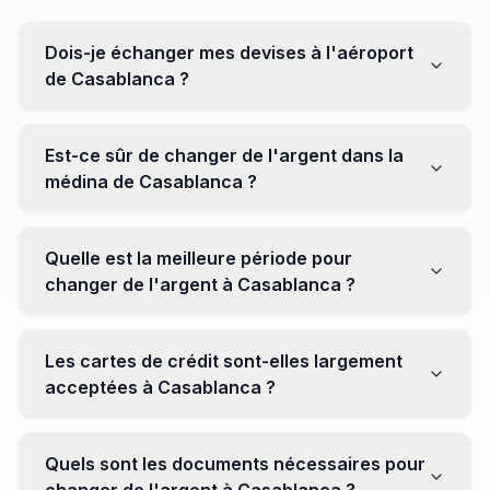
Dois-je échanger mes devises à l'aéroport
de Casablanca ?
Non, il est souvent recommandé de ne pas échanger
toutes vos devises à l'aéroport, où les taux peuvent
Est-ce sûr de changer de l'argent dans la
être moins avantageux. Orientez-vous plutôt vers les
médina de Casablanca ?
bureaux de change en ville pour obtenir de meilleurs
taux.
Oui, plusieurs bureaux de change fiables opèrent dans
la médina. Cependant, il est conseillé de privilégier les
Quelle est la meilleure période pour
établissements réputés pour éviter les surprises.
changer de l'argent à Casablanca ?
Il n'y a pas de période spécifique. Cependant,
surveillez les taux de change avant votre voyage et
Les cartes de crédit sont-elles largement
soyez attentif aux fluctuations pour maximiser la valeur
acceptées à Casablanca ?
de vos devises.
Oui, les cartes de crédit internationales sont
généralement acceptées dans les zones touristiques.
Quels sont les documents nécessaires pour
Cependant, avoir un peu de monnaie locale peut être