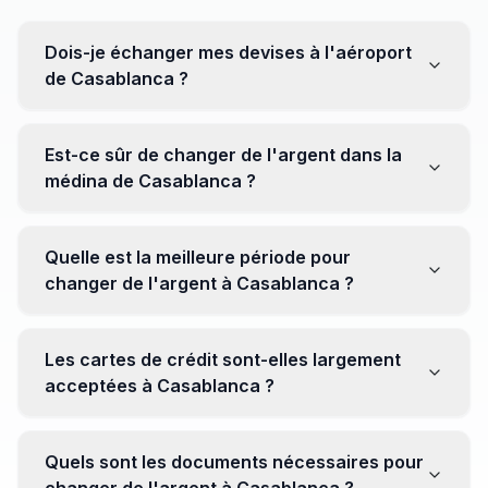
Dois-je échanger mes devises à l'aéroport
de Casablanca ?
Non, il est souvent recommandé de ne pas échanger
toutes vos devises à l'aéroport, où les taux peuvent
Est-ce sûr de changer de l'argent dans la
être moins avantageux. Orientez-vous plutôt vers les
médina de Casablanca ?
bureaux de change en ville pour obtenir de meilleurs
taux.
Oui, plusieurs bureaux de change fiables opèrent dans
la médina. Cependant, il est conseillé de privilégier les
Quelle est la meilleure période pour
établissements réputés pour éviter les surprises.
changer de l'argent à Casablanca ?
Il n'y a pas de période spécifique. Cependant,
surveillez les taux de change avant votre voyage et
Les cartes de crédit sont-elles largement
soyez attentif aux fluctuations pour maximiser la valeur
acceptées à Casablanca ?
de vos devises.
Oui, les cartes de crédit internationales sont
généralement acceptées dans les zones touristiques.
Quels sont les documents nécessaires pour
Cependant, avoir un peu de monnaie locale peut être