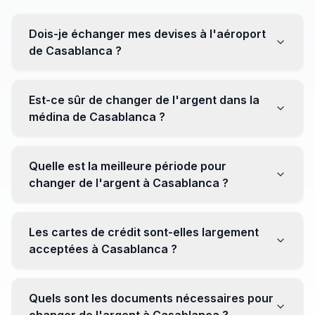
Dois-je échanger mes devises à l'aéroport
de Casablanca ?
Non, il est souvent recommandé de ne pas échanger
toutes vos devises à l'aéroport, où les taux peuvent
Est-ce sûr de changer de l'argent dans la
être moins avantageux. Orientez-vous plutôt vers les
médina de Casablanca ?
bureaux de change en ville pour obtenir de meilleurs
taux.
Oui, plusieurs bureaux de change fiables opèrent dans
la médina. Cependant, il est conseillé de privilégier les
Quelle est la meilleure période pour
établissements réputés pour éviter les surprises.
changer de l'argent à Casablanca ?
Il n'y a pas de période spécifique. Cependant,
surveillez les taux de change avant votre voyage et
Les cartes de crédit sont-elles largement
soyez attentif aux fluctuations pour maximiser la valeur
acceptées à Casablanca ?
de vos devises.
Oui, les cartes de crédit internationales sont
généralement acceptées dans les zones touristiques.
Quels sont les documents nécessaires pour
Cependant, avoir un peu de monnaie locale peut être