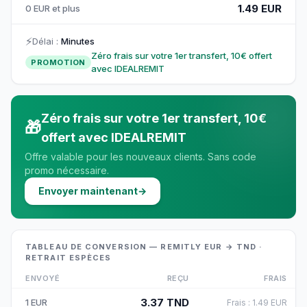
1.49 EUR
0 EUR et plus
⚡
Délai
:
Minutes
Zéro frais sur votre 1er transfert, 10€ offert
PROMOTION
avec IDEALREMIT
Zéro frais sur votre 1er transfert, 10€
🎁
offert avec IDEALREMIT
Offre valable pour les nouveaux clients. Sans code
promo nécessaire.
Envoyer maintenant
→
TABLEAU DE CONVERSION — REMITLY EUR → TND ·
RETRAIT ESPÈCES
ENVOYÉ
REÇU
FRAIS
3.37
TND
1
EUR
Frais
:
1.49
EUR