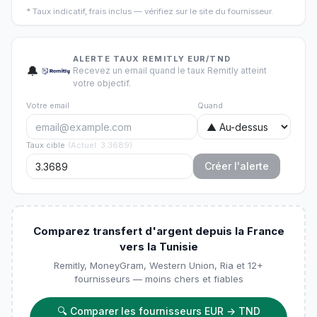
*
Taux indicatif, frais inclus — vérifiez sur le site du fournisseur.
ALERTE TAUX REMITLY EUR/TND
🔔
Recevez un email quand le taux Remitly atteint
votre objectif.
Votre email
Quand
Taux cible
(
Actuel
:
3.3689
)
Créer l'alerte
Comparez transfert d'argent depuis la France
vers la Tunisie
Remitly, MoneyGram, Western Union, Ria et 12+
fournisseurs — moins chers et fiables
🔍
Comparer les fournisseurs EUR → TND