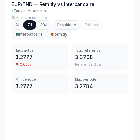
EUR/TND
—
Remitly
vs
Interbancaire
Taux interbancaire
🏦 Virement bancaire
1J
7J
30J
Graphique
Tableau
Interbancaire
Remitly
Taux actuel
Taux référence
3.2777
3.3708
▼
0.02
%
Référence BCE
Min période
Max période
3.2777
3.2784