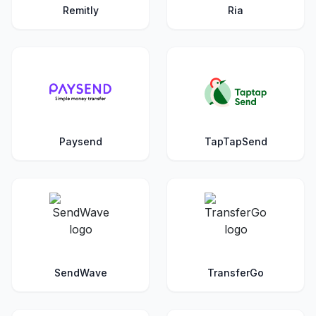
Remitly
Ria
Paysend
TapTapSend
SendWave
TransferGo