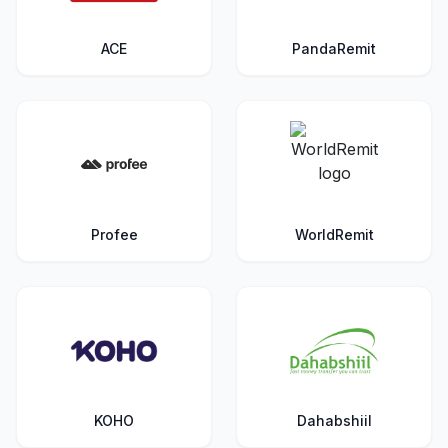
ACE
PandaRemit
Profee
WorldRemit
KOHO
Dahabshiil