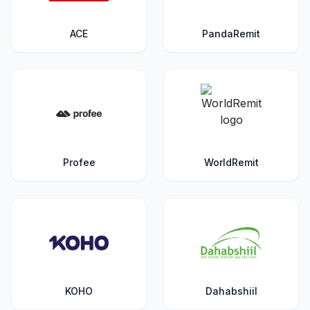
ACE
PandaRemit
Profee
WorldRemit
KOHO
Dahabshiil