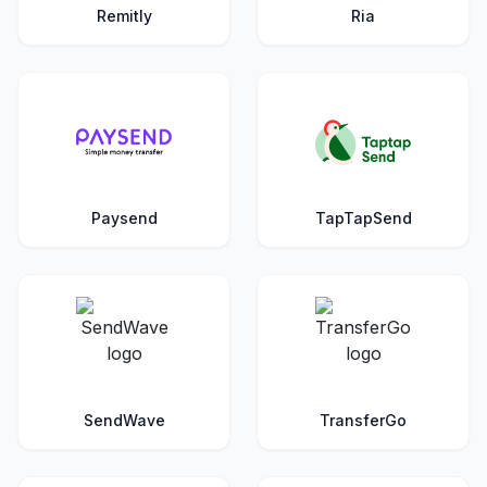
Remitly
Ria
Paysend
TapTapSend
SendWave
TransferGo