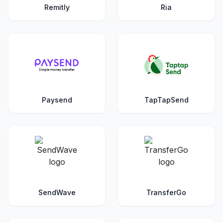
Remitly
Ria
Paysend
TapTapSend
SendWave
TransferGo