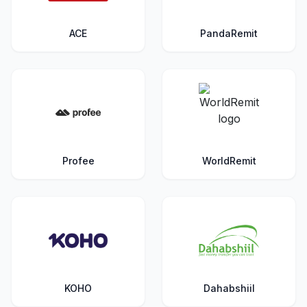
ACE
PandaRemit
Profee
WorldRemit
KOHO
Dahabshiil