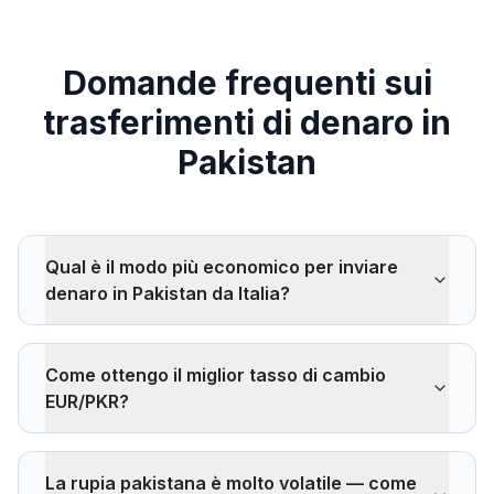
Domande frequenti sui
trasferimenti di denaro in
Pakistan
Qual è il modo più economico per inviare
denaro in Pakistan da Italia?
Wise, Remitly e ACE Money Transfer sono
regolarmente tra i più economici per i trasferimenti
Come ottengo il miglior tasso di cambio
verso il Pakistan. Il corridoio UK→Pakistan è uno dei più
EUR/PKR?
economici al mondo, spesso al di sotto dell'obiettivo
del 3% fissato dall'ONU.
Confronta più fornitori su IdealRemit. La rupia pakistana
(PKR) è una valuta fluttuante e può variare
La rupia pakistana è molto volatile — come
significativamente — bloccare il tasso al momento