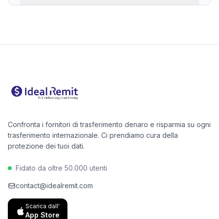
Un comparatore ti mostra in pochi secondi quale
opzione è la più economica per il tuo importo. Per il
Pakistan, le alternative digitali come Wise o Remitly
sono spesso del 40–60% più economiche di Western
Union per i bonifici bancari.
Confronta i fornitori di trasferimento denaro e risparmia su ogni
trasferimento internazionale. Ci prendiamo cura della
protezione dei tuoi dati.
Fidato da oltre 50.000 utenti
contact@idealremit.com
Scarica dall'
App Store