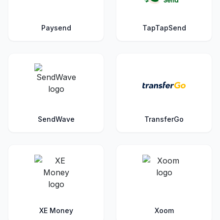
Paysend
TapTapSend
SendWave
TransferGo
XE Money
Xoom