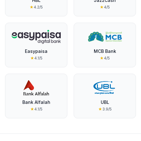
HBL
JazzCash
★
4.2
/5
★
4
/5
Easypaisa
MCB Bank
★
4.1
/5
★
4
/5
Bank Alfalah
UBL
★
4.1
/5
★
3.9
/5