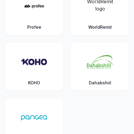
Profee
WorldRemit
KOHO
Dahabshiil