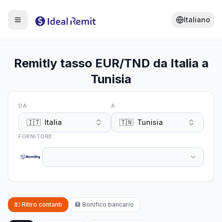
Italiano
Remitly tasso EUR/TND da Italia a
Tunisia
DA
A
🇮🇹
Italia
🇹🇳
Tunisia
FORNITORE
💵
Ritiro contanti
🏦
Bonifico bancario