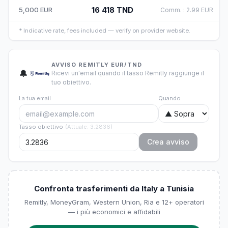
16 418
TND
5,000
EUR
Comm.
:
2.99
EUR
*
Indicative rate, fees included — verify on provider website.
AVVISO REMITLY EUR/TND
🔔
Ricevi un'email quando il tasso Remitly raggiunge il
tuo obiettivo.
La tua email
Quando
Tasso obiettivo
(
Attuale
:
3.2836
)
Crea avviso
Confronta trasferimenti da Italy a Tunisia
Remitly, MoneyGram, Western Union, Ria e 12+ operatori
— i più economici e affidabili