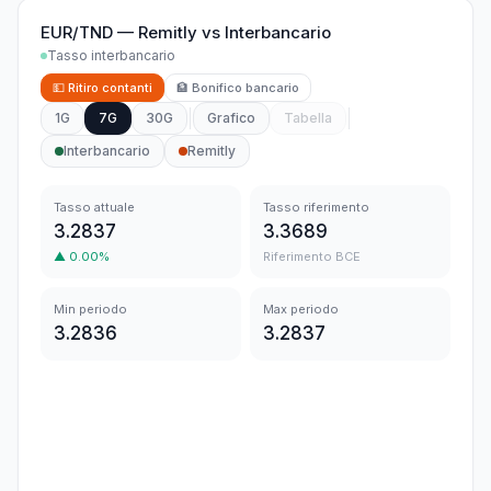
EUR/TND
—
Remitly
vs
Interbancario
Tasso interbancario
💵
Ritiro contanti
🏦
Bonifico bancario
1G
7G
30G
Grafico
Tabella
Interbancario
Remitly
Tasso attuale
Tasso riferimento
3.2837
3.3689
▲
0.00
%
Riferimento BCE
Min periodo
Max periodo
3.2836
3.2837