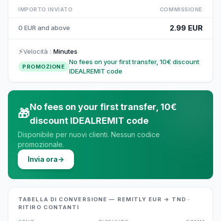
IMPORTO INVIATO
COMMISSIONE
2.99 EUR
0 EUR and above
⚡
Velocità
:
Minutes
No fees on your first transfer, 10€ discount
PROMOZIONE
IDEALREMIT code
No fees on your first transfer, 10€
🎁
discount IDEALREMIT code
Disponibile per nuovi clienti. Nessun codice
promozionale.
Invia ora
→
TABELLA DI CONVERSIONE — REMITLY EUR → TND ·
RITIRO CONTANTI