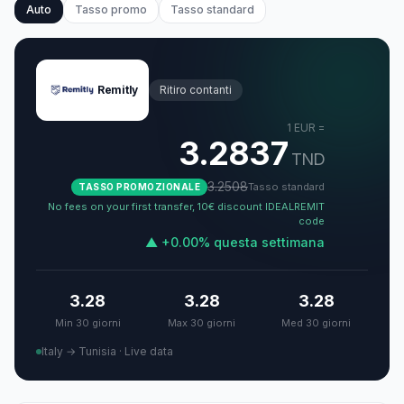
Auto
Tasso promo
Tasso standard
Remitly
Ritiro contanti
1
EUR
=
3.2837
TND
3.2508
Tasso standard
TASSO PROMOZIONALE
No fees on your first transfer, 10€ discount IDEALREMIT
code
▲
+
0.00
%
questa settimana
3.28
3.28
3.28
Min 30 giorni
Max 30 giorni
Med 30 giorni
Italy → Tunisia
·
Live data