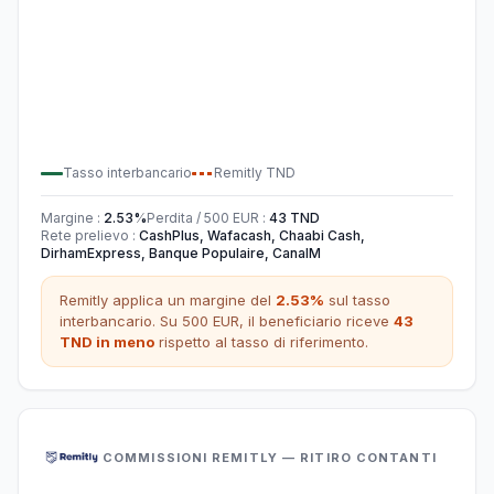
Tasso interbancario
Remitly
TND
Margine
:
2.53
%
Perdita / 500
EUR
:
43
TND
Rete prelievo
:
CashPlus, Wafacash, Chaabi Cash,
DirhamExpress, Banque Populaire, CanalM
Remitly
applica un margine del
2.53
%
sul tasso
interbancario. Su 500
EUR
,
il beneficiario riceve
43
TND
in meno
rispetto al tasso di riferimento.
COMMISSIONI REMITLY — RITIRO CONTANTI