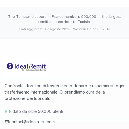
contanti presso la rete di agenzie.
giorni (3.4198). Intervallo 30 giorni: min 3.4196 (2026-
08-06), max 3.4199 (2026-08-07).
The Tunisian diaspora in France numbers 900,000 — the largest
remittance corridor to Tunisia.
Dati aggiornati il 7 agosto 2026
· Western Union IT → TN
Confronta i fornitori di trasferimento denaro e risparmia su ogni
trasferimento internazionale. Ci prendiamo cura della
protezione dei tuoi dati.
Fidato da oltre 50.000 utenti
contact@idealremit.com