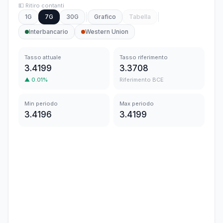
💵 Ritiro contanti
1G
7G
30G
Grafico
Tabella
Interbancario
Western Union
Tasso attuale
Tasso riferimento
3.4199
3.3708
▲
0.01
%
Riferimento BCE
Min periodo
Max periodo
3.4196
3.4199