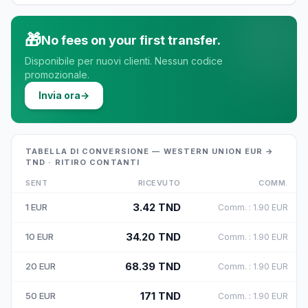
🎁
No fees on your first transfer.
Disponibile per nuovi clienti. Nessun codice
promozionale.
Invia ora
→
TABELLA DI CONVERSIONE — WESTERN UNION EUR →
TND · RITIRO CONTANTI
SENT
RICEVUTO
COMM.
3.42
TND
1
EUR
Comm.
:
1.90
EUR
34.20
TND
10
EUR
Comm.
:
1.90
EUR
68.39
TND
20
EUR
Comm.
:
1.90
EUR
171
TND
50
EUR
Comm.
:
1.90
EUR