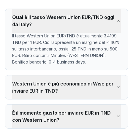
Qual è il tasso Western Union EUR/TND oggi
da Italy?
Il tasso Western Union EUR/TND è attualmente 3.4199
TND per 1 EUR. Ciò rappresenta un margine del -1.46%
sul tasso interbancario, ossia -25 TND in meno su 500
EUR. Ritiro contanti: Minutes (WESTERN UNION).
Bonifico bancario: 0-4 business days.
Western Union è più economico di Wise per
inviare EUR in TND?
Western Union applica un margine del -1.46% sul tasso
interbancario EUR/TND. Su 500 EUR, il beneficiario
È il momento giusto per inviare EUR in TND
riceve -25 TND in meno rispetto al tasso di riferimento.
con Western Union?
Wise applica normalmente ~0,40% (~7 TND in meno
su 500 EUR). Il vantaggio di Western Union è il ritiro in
Il tasso attuale di 3.4199 TND è sopra la media a 30