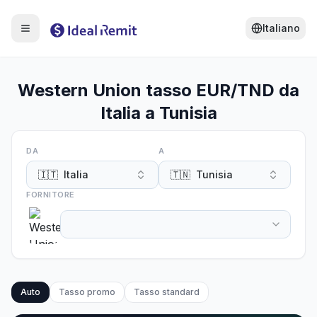
Italiano
Western Union tasso EUR/TND da
Italia a Tunisia
DA
A
🇮🇹
Italia
🇹🇳
Tunisia
FORNITORE
Auto
Tasso promo
Tasso standard