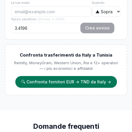
La tua email
Quando
Tasso obiettivo
(
Attuale
:
3.4196
)
Crea avviso
Confronta trasferimenti da Italy a Tunisia
Remitly, MoneyGram, Western Union, Ria e 12+ operatori
— i più economici e affidabili
🔍
Confronta fornitori EUR → TND da Italy
→
Domande frequenti