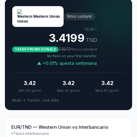
Western Union
Ritiro contanti
1
EUR
=
3.4199
TND
3.1973
Tasso standard
TASSO PROMOZIONALE
No fees on your first transfer.
▲
+
0.01
%
questa settimana
3.42
3.42
3.42
Min 30 giorni
Max 30 giorni
Med 30 giorni
Italy → Tunisia
·
Live data
EUR/TND
—
Western Union
vs
Interbancario
Tasso interbancario