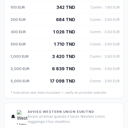
342
TND
100
EUR
Comm.
:
1.90
EUR
684
TND
200
EUR
Comm.
:
3.90
EUR
1 026
TND
300
EUR
Comm.
:
3.90
EUR
1 710
TND
500
EUR
Comm.
:
3.90
EUR
3 420
TND
1,000
EUR
Comm.
:
3.90
EUR
6 839
TND
2,000
EUR
Comm.
:
3.90
EUR
17 098
TND
5,000
EUR
Comm.
:
3.90
EUR
*
Indicative rate, fees included — verify on provider website.
AVVISO WESTERN UNION EUR/TND
🔔
Ricevi un'email quando il tasso Western Union
raggiunge il tuo obiettivo.