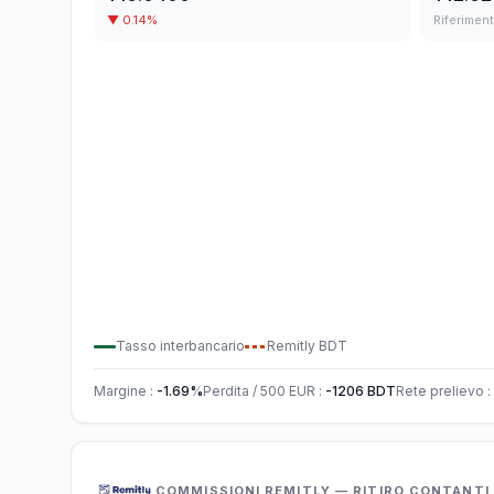
▼
0.14
%
Riferimen
Tasso interbancario
Remitly
BDT
Margine
:
-1.69
%
Perdita / 500
EUR
:
-1206
BDT
Rete prelievo
:
COMMISSIONI REMITLY — RITIRO CONTANTI