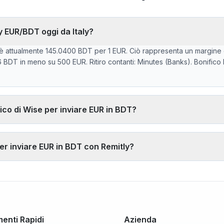
ly EUR/BDT oggi da Italy?
 è attualmente 145.0400 BDT per 1 EUR. Ciò rappresenta un margine 
6 BDT in meno su 500 EUR. Ritiro contanti: Minutes (Banks). Bonifico
ico di Wise per inviare EUR in BDT?
ne del -1.69% sul tasso interbancario EUR/BDT. Su 500 EUR, il benef
o di riferimento. Wise applica normalmente ~0,40% (~285 BDT in meno
er inviare EUR in BDT con Remitly?
itiro in contanti presso la rete di agenzie.
00 BDT è sotto la media a 30 giorni (145.1400). Intervallo 30 giorni:
-08-06).
enti Rapidi
Azienda