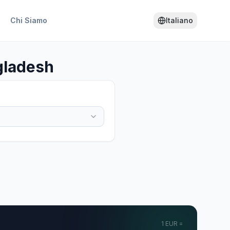
Chi Siamo
Italiano
ngladesh
1
EUR
=