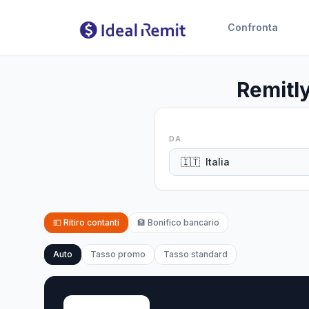
Confronta
Remitly
DA
🇮🇹
Italia
💵
Ritiro contanti
🏦
Bonifico bancario
Auto
Tasso promo
Tasso standard