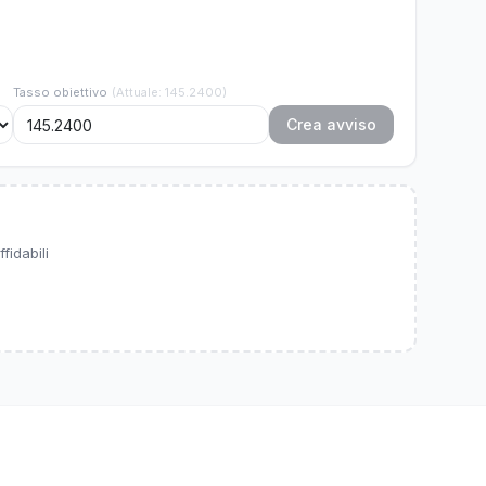
Tasso obiettivo
(
Attuale
:
145.2400
)
Crea avviso
fidabili