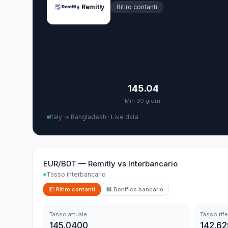
Remitly
Ritiro contanti
145.04
Min 30 giorni
Italy → Bangladesh
·
Live data
EUR/BDT
—
Remitly
vs
Interbancario
Tasso interbancario
💵
Ritiro contanti
🏦
Bonifico bancario
Tasso attuale
Tasso rif
145.0400
142.6