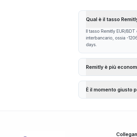
Qual è il tasso Remit
Il tasso Remitly EUR/BDT
interbancario, ossia -120
days.
Remitly è più econom
Remitly applica un margi
in meno rispetto al tass
È il momento giusto p
vantaggio di Remitly è il r
Il tasso attuale di 145.04
07), max 145.2400 (2026
Collegam