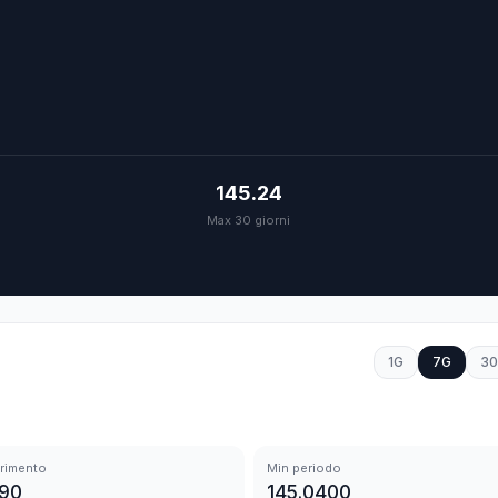
145.24
Max 30 giorni
1G
7G
3
erimento
Min periodo
290
145.0400