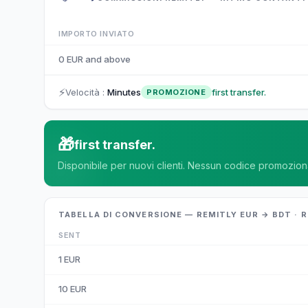
IMPORTO INVIATO
0 EUR and above
⚡
Velocità
:
Minutes
first transfer.
PROMOZIONE
🎁
first transfer.
Disponibile per nuovi clienti. Nessun codice promozion
TABELLA DI CONVERSIONE — REMITLY EUR → BDT · 
SENT
1
EUR
10
EUR