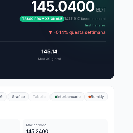
145.0400
BDT
141.9100
Tasso standard
TASSO PROMOZIONALE
first transfer.
▼
-0.14
%
questa settimana
145.14
Med 30 giorni
0G
Grafico
Tabella
Interbancario
Remitly
Max periodo
145.2400