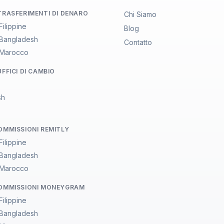
 TRASFERIMENTI DI DENARO
Chi Siamo
 Filippine
Blog
a Bangladesh
Contatto
a Marocco
UFFICI DI CAMBIO
sh
COMMISSIONI REMITLY
 Filippine
a Bangladesh
a Marocco
COMMISSIONI MONEYGRAM
 Filippine
a Bangladesh