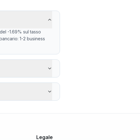
del -1.69% sul tasso
 bancario: 1-2 business
iciario riceve -1206 BDT
 su 500 EUR). Il
 min 145.0400 (2026-08-
Legale