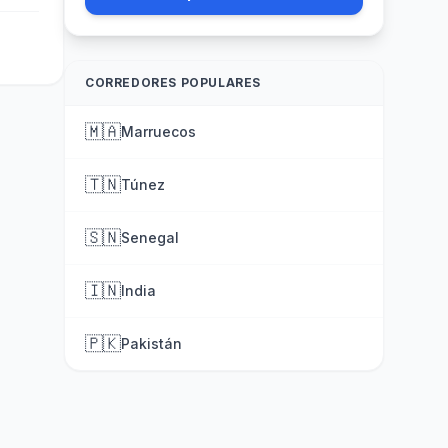
CORREDORES POPULARES
🇲🇦
Marruecos
🇹🇳
Túnez
🇸🇳
Senegal
🇮🇳
India
🇵🇰
Pakistán