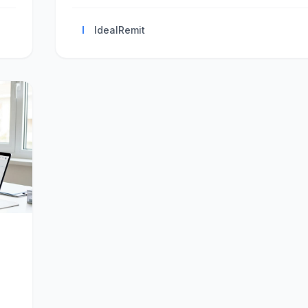
I
IdealRemit