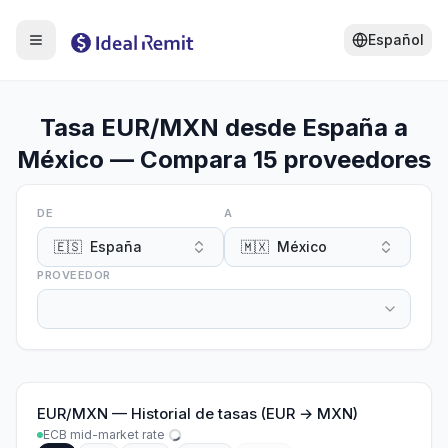
Español
Tasa EUR/MXN desde España a
México — Compara 15 proveedores
DE
A
🇪🇸
España
🇲🇽
México
PROVEEDOR
EUR
/
MXN
—
Historial de tasas (EUR → MXN)
ECB mid-market rate