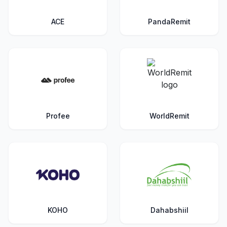
ACE
PandaRemit
Profee
WorldRemit
KOHO
Dahabshiil