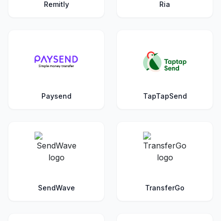
Remitly
Ria
Paysend
TapTapSend
SendWave
TransferGo