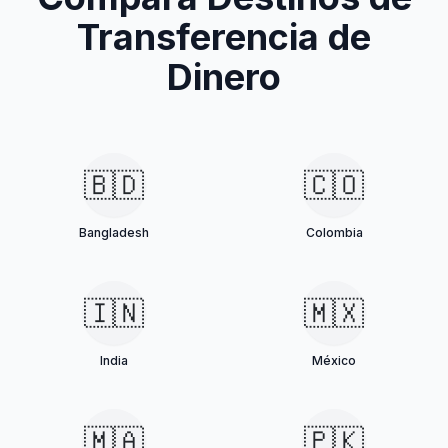
Transferencia de
Dinero
🇧🇩
🇨🇴
Bangladesh
Colombia
🇮🇳
🇲🇽
India
México
🇲🇦
🇵🇰