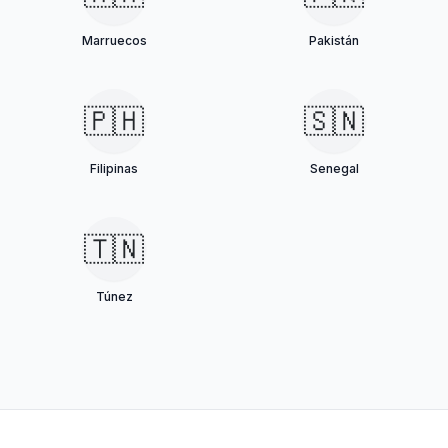
Marruecos
Pakistán
🇵🇭
🇸🇳
Filipinas
Senegal
🇹🇳
Túnez