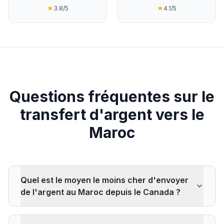
★
3.8
/5
★
4.1
/5
Questions fréquentes sur le
transfert d'argent vers le
Maroc
Quel est le moyen le moins cher d'envoyer
de l'argent au Maroc depuis le Canada ?
Les plateformes en ligne comme Wise, Remitly ou
TapTapSend sont généralement les moins chères pour