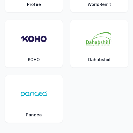
Profee
WorldRemit
KOHO
Dahabshiil
Pangea