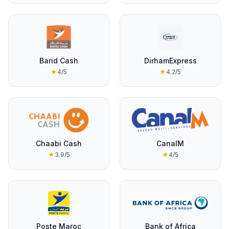
Barid Cash
DirhamExpress
★
4
/5
★
4.2
/5
Chaabi Cash
CanalM
★
3.9
/5
★
4
/5
Poste Maroc
Bank of Africa