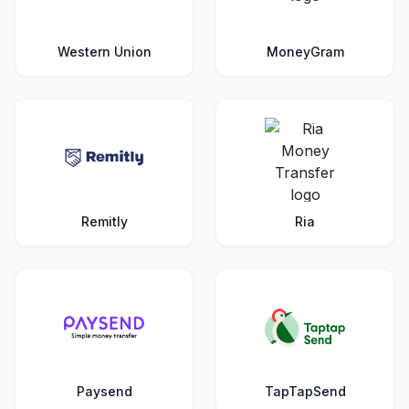
Western Union
MoneyGram
Remitly
Ria
Paysend
TapTapSend