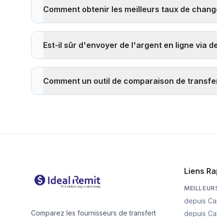
avec retrait d'espèces (généralement en quelques mi
Comment obtenir les meilleurs taux de change
fournisseurs. Les virements bancaires prennent général
Pour obtenir les meilleurs taux de change : 1)
Compare
Recherchez les fournisseurs offrant des taux de change
Est-il sûr d'envoyer de l'argent en ligne via 
transfert lorsque votre devise locale est forte, et 6) U
Oui, il est sûr d'envoyer de l'argent via des applicat
les autorités financières et sont tenus de suivre des r
Comment un outil de comparaison de transfert
fournisseur est agréé, lisez les avis et n'envoyez jam
Un
outil de comparaison de transfert d'argent
vous 
pouvez voir instantanément quel service offre le meille
votre destinataire recevra, vous aidant à prendre une
Liens Ra
MEILLEUR
depuis Ca
Comparez les fournisseurs de transfert
depuis Ca