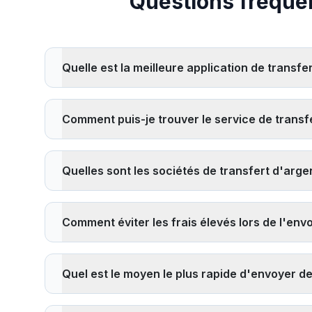
Questions fréquent
Quelle est la meilleure application de transfe
La meilleure application de transfert d'argent dépend
Ria. Considérez des facteurs comme les taux de change, l
Comment puis-je trouver le service de transfe
meilleure option pour votre itinéraire et montant de tra
Pour trouver le service de transfert d'argent le moins
des transferts sans frais ou des réductions pour les 
Quelles sont les sociétés de transfert d'argen
services traditionnels. Calculez toujours le coût total i
Les sociétés de transfert d'argent les plus fiables 
fournisseurs réglementés par les autorités financières,
Comment éviter les frais élevés lors de l'envoi
les fournisseurs que nous comparons sont agréés et s
Pour éviter les frais élevés : 1)
Comparez plusieurs fo
utilisateurs, 3) Envisagez les fournisseurs entièreme
Quel est le moyen le plus rapide d'envoyer de 
réduire les coûts par transaction, 5) Choisissez les v
aéroports et zones touristiques.
Les méthodes de transfert d'argent international les pl