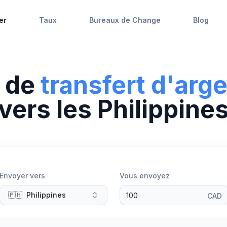
er
Taux
Bureaux de Change
Blog
 de
transfert d'arg
vers
les
Philippine
Envoyer vers
Vous envoyez
🇵🇭
Philippines
CAD