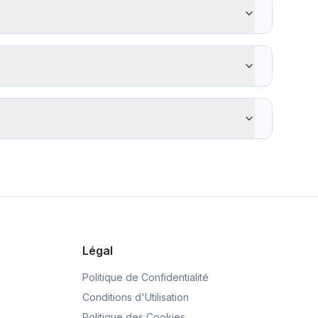
end, et 4) Les services express des principaux
ur les montants plus importants.
rvices de change des aéroports et hôtels, 3)
ue simplement le taux de change, 5) Planifiez votre
eilleurs taux actuels.
t un cryptage de niveau bancaire, sont réglementés par
nnaissance du client (KYC). Vérifiez toujours que le
s réel de plusieurs fournisseurs côte à côte. Vous
n spécifiques. Notre outil affiche le montant exact que
ros par an.
Légal
Politique de Confidentialité
Conditions d'Utilisation
Politique des Cookies