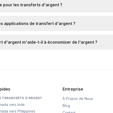
nutes), 3) Les services d'argent mobile comme Paysend ou TapTapS
 pour les transferts d'argent ?
ement 1 à 3 jours ouvrables mais peuvent offrir de meilleurs taux po
z les taux en direct de plusieurs fournisseurs
, 2) Évitez les se
 promotionnels, 4) Considérez le coût total (taux + frais) plutôt q
des applications de transfert d'argent ?
tilisez notre
outil de comparaison en temps réel
pour trouver les m
ions de transfert d'argent agréées. Les fournisseurs réputés utilisen
ègles strictes de lutte contre le blanchiment d'argent (AML) et de co
 d'argent m'aide-t-il à économiser de l'argent ?
ais d'argent à des destinataires inconnus ou à des fins suspectes.
aide à économiser de l'argent en affichant les taux et frais en temp
ur rapport qualité-prix pour votre montant de transfert et destinatio
 décision éclairée et potentiellement économiser des centaines d'eu
pides
Entreprise
S TRANSFERTS D'ARGENT
À Propos de Nous
nada vers Inde
Blog
nada vers Philippines
Contact