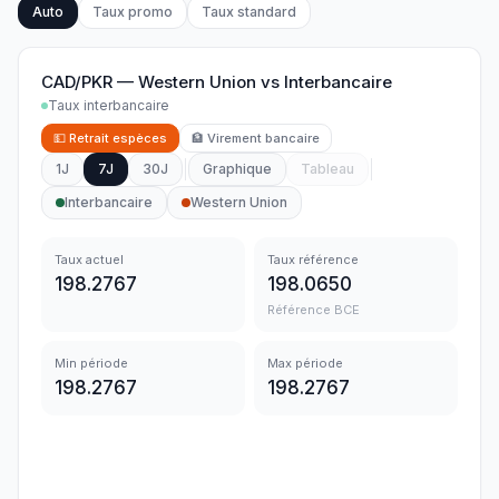
Auto
Taux promo
Taux standard
CAD/PKR
—
Western Union
vs
Interbancaire
Taux interbancaire
💵
Retrait espèces
🏦
Virement bancaire
1J
7J
30J
Graphique
Tableau
Interbancaire
Western Union
Taux actuel
Taux référence
198.2767
198.0650
Référence BCE
Min période
Max période
198.2767
198.2767