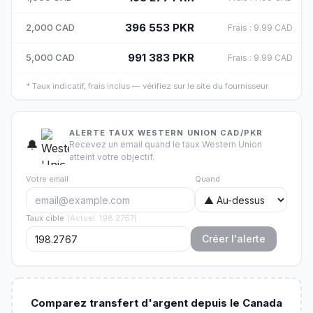
396 553
PKR
2,000
CAD
Frais
:
9.99
CAD
991 383
PKR
5,000
CAD
Frais
:
9.99
CAD
*
Taux indicatif, frais inclus — vérifiez sur le site du fournisseur.
ALERTE TAUX WESTERN UNION CAD/PKR
🔔
Recevez un email quand le taux Western Union
atteint votre objectif.
Votre email
Quand
Taux cible
(
Actuel
:
198.2767
)
Créer l'alerte
Comparez transfert d'argent depuis le Canada