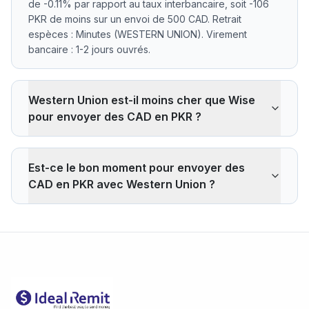
de -0.11% par rapport au taux interbancaire, soit -106
PKR de moins sur un envoi de 500 CAD. Retrait
espèces : Minutes (WESTERN UNION). Virement
bancaire : 1-2 jours ouvrés.
Western Union est-il moins cher que Wise
pour envoyer des CAD en PKR ?
Western Union applique une marge de -0.11% sur le
taux interbancaire CAD/PKR. Sur 500 CAD, vous
Est-ce le bon moment pour envoyer des
recevez -106 PKR de moins qu'au taux de référence.
CAD en PKR avec Western Union ?
Wise applique généralement une marge d'environ
0,40% (soit ~396 PKR de moins sur 500 CAD).
Le taux actuel de 198.2767 PKR est en dessous de la
L'avantage de Western Union reste le retrait en
moyenne 30 jours (198.2767). Sur les 30 derniers jours
espèces via son réseau d'agences, une option que
: min 198.2767 (2026-08-07), max 198.2767 (2026-08-
les services 100% digitaux ne proposent pas.
07).