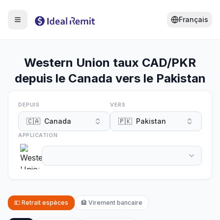
Français
Western Union taux CAD/PKR
depuis le Canada vers le Pakistan
DEPUIS
VERS
🇨🇦
Canada
🇵🇰
Pakistan
APPLICATION
💵
Retrait espèces
🏦
Virement bancaire