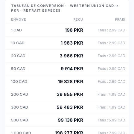
TABLEAU DE CONVERSION — WESTERN UNION CAD →
PKR · RETRAIT ESPÈCES
ENVOYÉ
REÇU
FRAIS
198
PKR
1
CAD
Frais
:
2.99
CAD
1 983
PKR
10
CAD
Frais
:
2.99
CAD
3 966
PKR
20
CAD
Frais
:
2.99
CAD
9 914
PKR
50
CAD
Frais
:
2.99
CAD
19 828
PKR
100
CAD
Frais
:
2.99
CAD
39 655
PKR
200
CAD
Frais
:
4.99
CAD
59 483
PKR
300
CAD
Frais
:
4.99
CAD
99 138
PKR
500
CAD
Frais
:
5.99
CAD
198 277
PKR
1,000
CAD
Frais
:
7.99
CAD