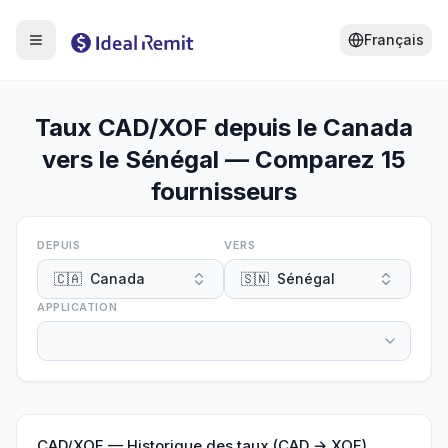
Français
Taux CAD/XOF depuis le Canada
vers le Sénégal — Comparez 15
fournisseurs
DEPUIS
VERS
🇨🇦
Canada
🇸🇳
Sénégal
APPLICATION
CAD
/
XOF
—
Historique des taux (CAD → XOF)