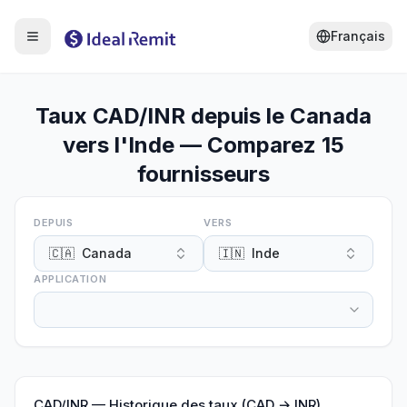
Français
Taux CAD/INR depuis le Canada
vers l'Inde — Comparez 15
fournisseurs
DEPUIS
VERS
🇨🇦
Canada
🇮🇳
Inde
APPLICATION
CAD
/
INR
—
Historique des taux (CAD → INR)