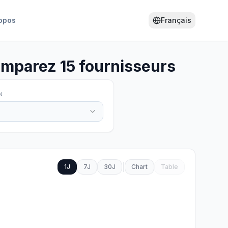
opos
Français
omparez 15 fournisseurs
N
1J
7J
30J
Chart
Table