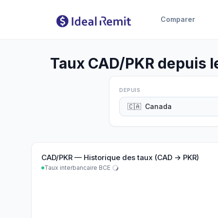
Comparer
Taux CAD/PKR depuis le
DEPUIS
🇨🇦
Canada
CAD
/
PKR
—
Historique des taux (CAD → PKR)
Taux interbancaire BCE