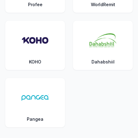
Profee
WorldRemit
KOHO
Dahabshiil
Pangea