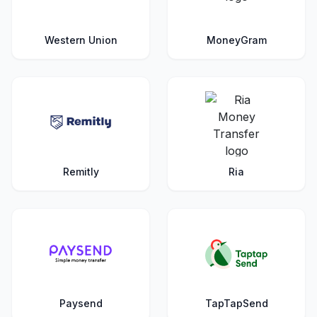
Western Union
MoneyGram
Remitly
Ria
Paysend
TapTapSend