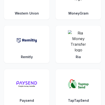
Western Union
MoneyGram
Remitly
Ria
Paysend
TapTapSend