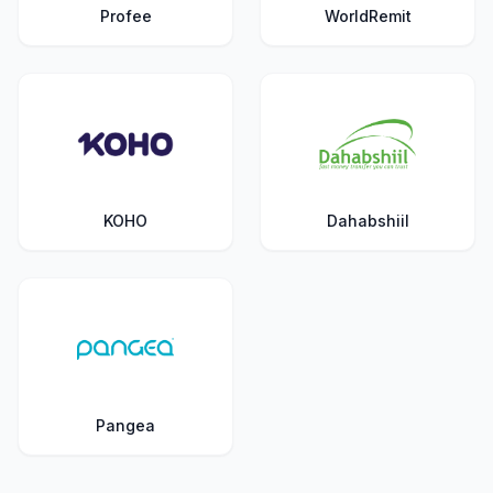
Profee
WorldRemit
KOHO
Dahabshiil
Pangea