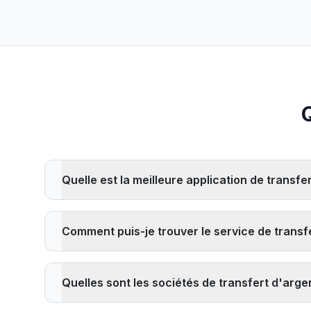
Quelle est la meilleure application de transfe
La meilleure application de transfert d'argent dépend
Ria. Considérez des facteurs comme les taux de change, l
Comment puis-je trouver le service de transfe
meilleure option pour votre itinéraire et montant de tra
Pour trouver le service de transfert d'argent le moins
des transferts sans frais ou des réductions pour les 
Quelles sont les sociétés de transfert d'argen
services traditionnels. Calculez toujours le coût total i
Les sociétés de transfert d'argent les plus fiables 