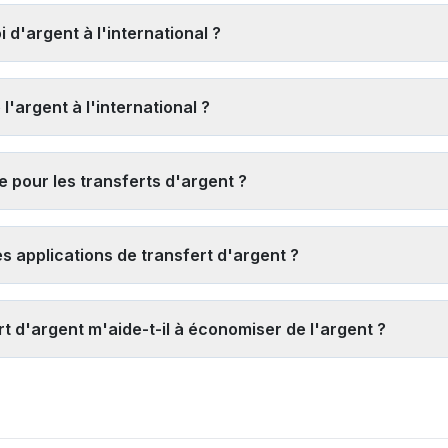
 offrant des garanties de remboursement, ayant de solides avis clien
 d'argent à l'international ?
écurisés.
urnisseurs à l'aide de notre outil
, 2) Recherchez les offres prom
nt numériques qui ont souvent des frais généraux inférieurs, 4) En
l'argent à l'international ?
irements bancaires plutôt que le retrait d'espèces lorsque c'est poss
us rapides sont : 1) Les transferts de portefeuille numérique (souve
nutes), 3) Les services d'argent mobile comme Paysend ou TapTapS
 pour les transferts d'argent ?
ement 1 à 3 jours ouvrables mais peuvent offrir de meilleurs taux po
z les taux en direct de plusieurs fournisseurs
, 2) Évitez les se
 promotionnels, 4) Considérez le coût total (taux + frais) plutôt q
des applications de transfert d'argent ?
tilisez notre
outil de comparaison en temps réel
pour trouver les m
ions de transfert d'argent agréées. Les fournisseurs réputés utilisen
ègles strictes de lutte contre le blanchiment d'argent (AML) et de co
 d'argent m'aide-t-il à économiser de l'argent ?
ais d'argent à des destinataires inconnus ou à des fins suspectes.
aide à économiser de l'argent en affichant les taux et frais en temp
ur rapport qualité-prix pour votre montant de transfert et destinatio
 décision éclairée et potentiellement économiser des centaines d'eu