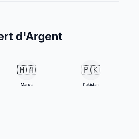
ert d'Argent
🇲🇦
🇵🇰
Maroc
Pakistan