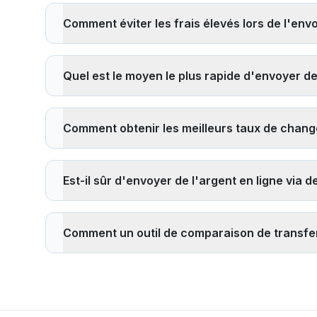
fournisseurs réglementés par les autorités financières,
Comment éviter les frais élevés lors de l'envoi
les fournisseurs que nous comparons sont agréés et s
Pour éviter les frais élevés : 1)
Comparez plusieurs fo
utilisateurs, 3) Envisagez les fournisseurs entièreme
Quel est le moyen le plus rapide d'envoyer de 
réduire les coûts par transaction, 5) Choisissez les v
aéroports et zones touristiques.
Les méthodes de transfert d'argent international les pl
avec retrait d'espèces (généralement en quelques mi
Comment obtenir les meilleurs taux de change
fournisseurs. Les virements bancaires prennent général
Pour obtenir les meilleurs taux de change : 1)
Compare
Recherchez les fournisseurs offrant des taux de change
Est-il sûr d'envoyer de l'argent en ligne via 
transfert lorsque votre devise locale est forte, et 6) U
Oui, il est sûr d'envoyer de l'argent via des applicat
les autorités financières et sont tenus de suivre des r
Comment un outil de comparaison de transfert
fournisseur est agréé, lisez les avis et n'envoyez jam
Un
outil de comparaison de transfert d'argent
vous 
pouvez voir instantanément quel service offre le meille
votre destinataire recevra, vous aidant à prendre une