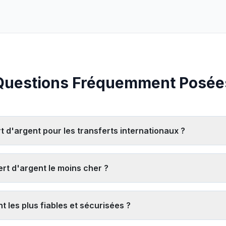
Questions Fréquemment Posée
rt d'argent pour les transferts internationaux ?
 de vos besoins spécifiques, mais les principaux fournisseurs incl
es frais de transfert, la vitesse de livraison et les points de retrai
rt d'argent le moins cher ?
nsfert spécifiques.
 cher,
comparez à la fois les taux de change et les frais
. Recherc
nouveaux utilisateurs. Les services numériques comme Remitly et Pay
t les plus fiables et sécurisées ?
ncluant les frais et la majoration du taux de change.
sont des institutions financières agréées et réglementées comme We