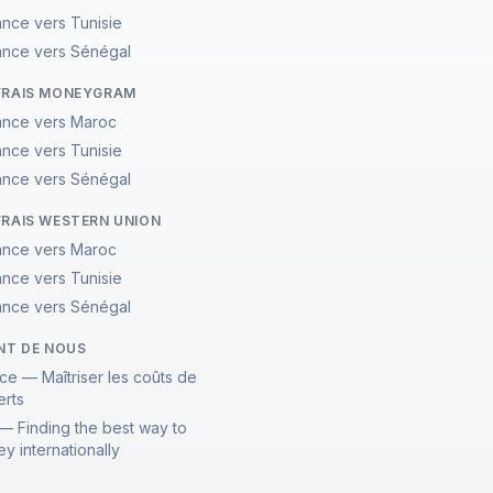
ance vers Tunisie
ance vers Sénégal
FRAIS MONEYGRAM
ance vers Maroc
ance vers Tunisie
ance vers Sénégal
FRAIS WESTERN UNION
ance vers Maroc
ance vers Tunisie
ance vers Sénégal
ENT DE NOUS
ce — Maîtriser les coûts de
erts
— Finding the best way to
y internationally