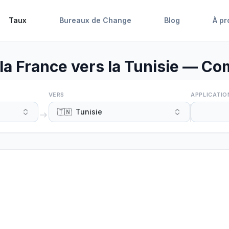
Taux
Bureaux de Change
Blog
À pr
a France vers la Tunisie — Co
VERS
APPLICATIO
🇹🇳
Tunisie