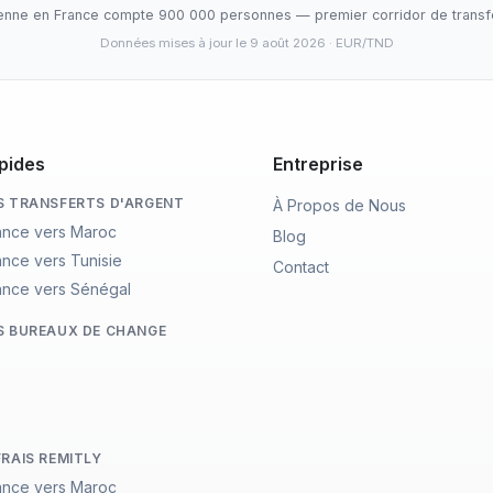
ienne en France compte 900 000 personnes — premier corridor de transfer
Données mises à jour le 9 août 2026
· EUR/TND
pides
Entreprise
S TRANSFERTS D'ARGENT
À Propos de Nous
ance vers Maroc
Blog
ance vers Tunisie
Contact
ance vers Sénégal
S BUREAUX DE CHANGE
FRAIS REMITLY
ance vers Maroc