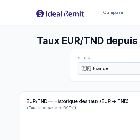
Comparer
Taux EUR/TND depuis l
DEPUIS
🇫🇷
France
EUR
/
TND
—
Historique des taux (EUR → TND)
Taux interbancaire BCE