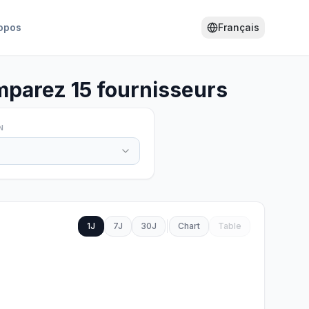
opos
Français
mparez 15 fournisseurs
N
1J
7J
30J
Chart
Table