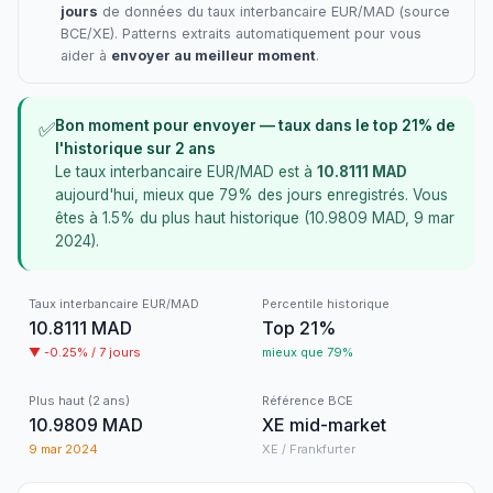
jours
de données du taux interbancaire EUR/MAD (source
BCE/XE). Patterns extraits automatiquement pour vous
aider à
envoyer au meilleur moment
.
Bon moment pour envoyer
—
taux dans le top
21
%
de
✅
l'historique sur 2 ans
Le taux interbancaire EUR/MAD est à
10.8111
MAD
aujourd'hui
,
mieux que
79
%
des jours enregistrés
.
Vous
êtes à
1.5
%
du plus haut historique
(
10.9809
MAD
,
9 mar
2024
).
Taux interbancaire
EUR/
MAD
Percentile historique
10.8111
MAD
Top
21
%
▼
-0.25
% /
7 jours
mieux que
79
%
Plus haut (2 ans)
Référence BCE
10.9809
MAD
XE mid-market
9 mar 2024
XE / Frankfurter