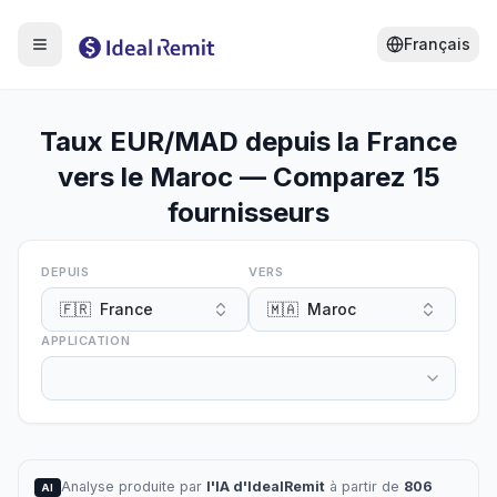
Français
Taux EUR/MAD depuis la France
vers le Maroc — Comparez 15
fournisseurs
DEPUIS
VERS
🇫🇷
France
🇲🇦
Maroc
APPLICATION
Analyse produite par
l'IA d'IdealRemit
à partir de
806
AI