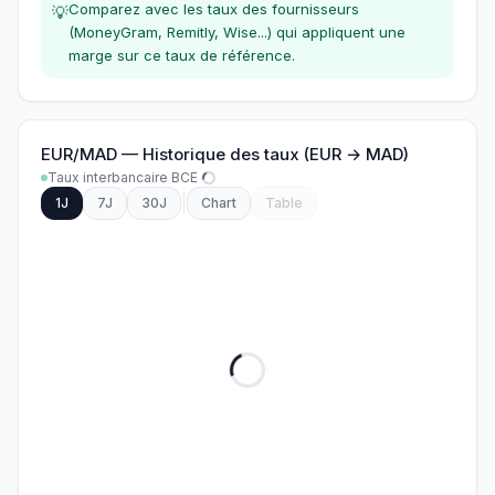
Comparez avec les taux des fournisseurs
💡
(MoneyGram, Remitly, Wise...) qui appliquent une
marge sur ce taux de référence.
EUR
/
MAD
—
Historique des taux (EUR → MAD)
Taux interbancaire BCE
1J
7J
30J
Chart
Table