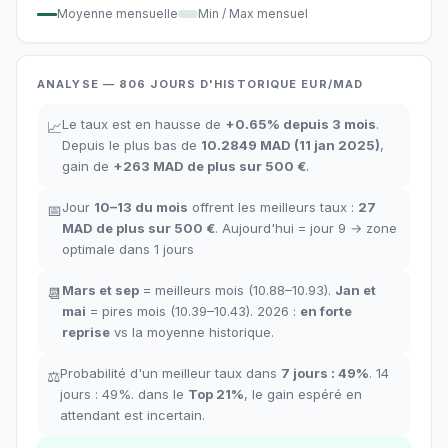
Moyenne mensuelle
Min / Max mensuel
ANALYSE
— 806
JOURS D'HISTORIQUE
EUR/
MAD
Le taux est en hausse de
+
0.65
%
depuis 3 mois
.
📈
Depuis le plus bas de
10.2849
MAD
(
11 jan 2025
)
,
gain de
+
263
MAD
de plus sur 500 €
.
Jour
10–13
du mois
offrent les meilleurs taux
:
27
📅
MAD
de plus sur 500 €
.
Aujourd'hui = jour
9
→
zone
optimale dans
1
jours
Mars et sep
= meilleurs mois
(10.88–10.93).
Jan et
📆
mai
= pires mois
(10.39–10.43). 2026 :
en forte
reprise
vs la moyenne historique
.
Probabilité d'un meilleur taux dans
7 jours
:
49
%
.
14
⚖️
jours
:
49
%.
dans le
Top
21
%
,
le gain espéré en
attendant est incertain.