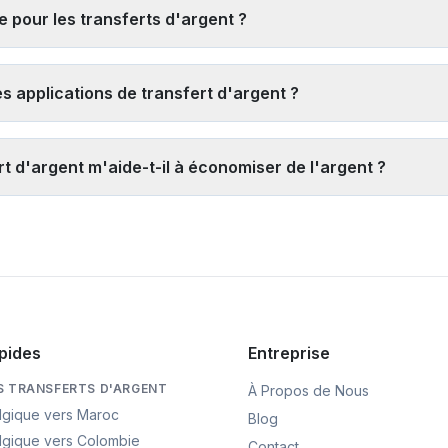
nutes), 3) Les services d'argent mobile comme Paysend ou TapTapS
 pour les transferts d'argent ?
ement 1 à 3 jours ouvrables mais peuvent offrir de meilleurs taux po
z les taux en direct de plusieurs fournisseurs
, 2) Évitez les se
 promotionnels, 4) Considérez le coût total (taux + frais) plutôt q
des applications de transfert d'argent ?
tilisez notre
outil de comparaison en temps réel
pour trouver les m
ions de transfert d'argent agréées. Les fournisseurs réputés utilisen
ègles strictes de lutte contre le blanchiment d'argent (AML) et de co
 d'argent m'aide-t-il à économiser de l'argent ?
ais d'argent à des destinataires inconnus ou à des fins suspectes.
aide à économiser de l'argent en affichant les taux et frais en temp
ur rapport qualité-prix pour votre montant de transfert et destinatio
 décision éclairée et potentiellement économiser des centaines d'eu
pides
Entreprise
S TRANSFERTS D'ARGENT
À Propos de Nous
lgique vers Maroc
Blog
lgique vers Colombie
Contact