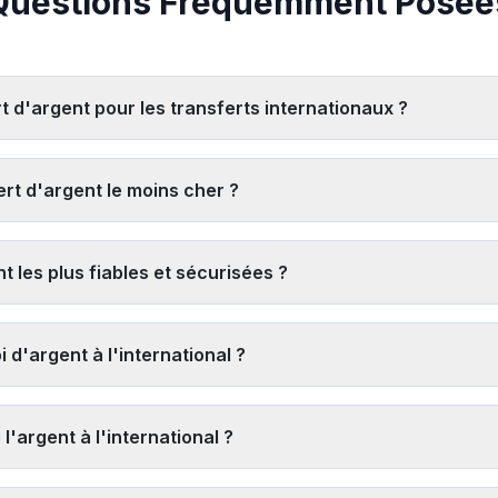
Questions Fréquemment Posée
rt d'argent pour les transferts internationaux ?
 de vos besoins spécifiques, mais les principaux fournisseurs incl
es frais de transfert, la vitesse de livraison et les points de retrai
rt d'argent le moins cher ?
nsfert spécifiques.
 cher,
comparez à la fois les taux de change et les frais
. Recherc
nouveaux utilisateurs. Les services numériques comme Remitly et Pay
t les plus fiables et sécurisées ?
ncluant les frais et la majoration du taux de change.
sont des institutions financières agréées et réglementées comme We
 offrant des garanties de remboursement, ayant de solides avis clien
 d'argent à l'international ?
écurisés.
urnisseurs à l'aide de notre outil
, 2) Recherchez les offres prom
nt numériques qui ont souvent des frais généraux inférieurs, 4) En
l'argent à l'international ?
irements bancaires plutôt que le retrait d'espèces lorsque c'est poss
us rapides sont : 1) Les transferts de portefeuille numérique (souve