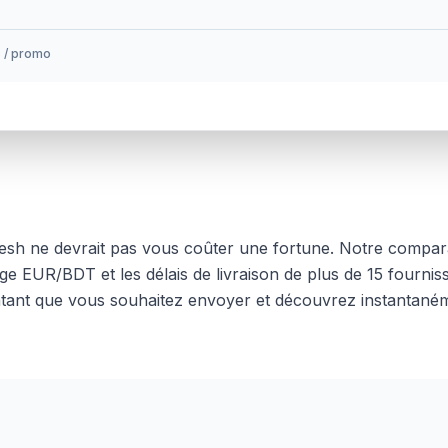
s / promo
esh
ne devrait pas vous coûter une fortune. Notre compara
nge
EUR
/
BDT
et les délais de livraison de plus de 15 fou
ntant que vous souhaitez envoyer et découvrez instantanéme