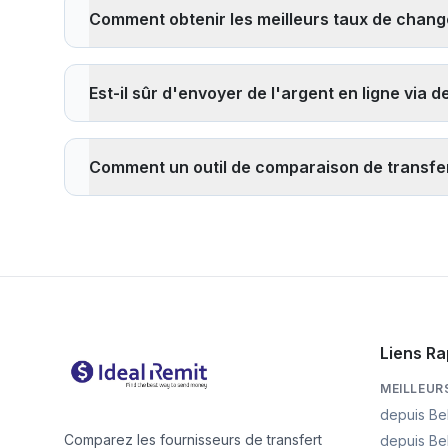
avec retrait d'espèces (généralement en quelques mi
Comment obtenir les meilleurs taux de change
fournisseurs. Les virements bancaires prennent général
Pour obtenir les meilleurs taux de change : 1)
Compare
Recherchez les fournisseurs offrant des taux de change
Est-il sûr d'envoyer de l'argent en ligne via 
transfert lorsque votre devise locale est forte, et 6) U
Oui, il est sûr d'envoyer de l'argent via des applicat
les autorités financières et sont tenus de suivre des r
Comment un outil de comparaison de transfert
fournisseur est agréé, lisez les avis et n'envoyez jam
Un
outil de comparaison de transfert d'argent
vous 
pouvez voir instantanément quel service offre le meille
votre destinataire recevra, vous aidant à prendre une
Liens Ra
MEILLEUR
depuis Be
Comparez les fournisseurs de transfert
depuis Be