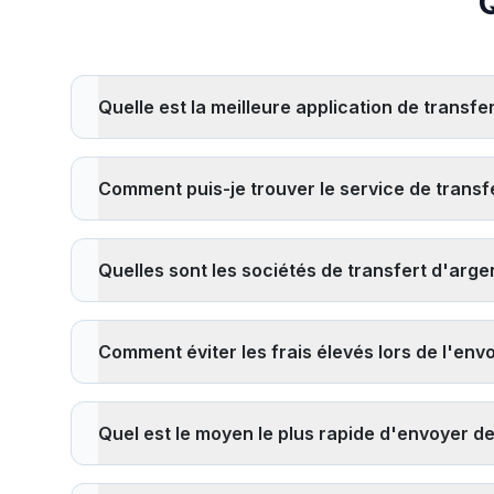
Quelle est la meilleure application de transfe
La meilleure application de transfert d'argent dépend
Ria. Considérez des facteurs comme les taux de change, l
Comment puis-je trouver le service de transfe
meilleure option pour votre itinéraire et montant de tra
Pour trouver le service de transfert d'argent le moins
des transferts sans frais ou des réductions pour les 
Quelles sont les sociétés de transfert d'argen
services traditionnels. Calculez toujours le coût total i
Les sociétés de transfert d'argent les plus fiables 
fournisseurs réglementés par les autorités financières,
Comment éviter les frais élevés lors de l'envoi
les fournisseurs que nous comparons sont agréés et s
Pour éviter les frais élevés : 1)
Comparez plusieurs fo
utilisateurs, 3) Envisagez les fournisseurs entièreme
Quel est le moyen le plus rapide d'envoyer de 
réduire les coûts par transaction, 5) Choisissez les v
aéroports et zones touristiques.
Les méthodes de transfert d'argent international les pl