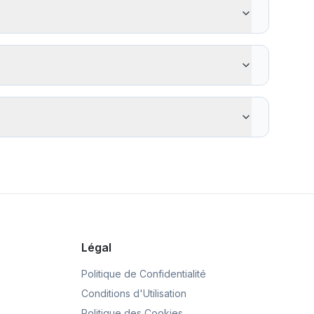
end, et 4) Les services express des principaux
ur les montants plus importants.
rvices de change des aéroports et hôtels, 3)
ue simplement le taux de change, 5) Planifiez votre
eilleurs taux actuels.
t un cryptage de niveau bancaire, sont réglementés par
nnaissance du client (KYC). Vérifiez toujours que le
s réel de plusieurs fournisseurs côte à côte. Vous
n spécifiques. Notre outil affiche le montant exact que
ros par an.
Légal
Politique de Confidentialité
Conditions d'Utilisation
Politique des Cookies