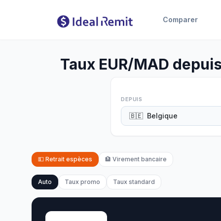
Comparer
Taux EUR/MAD depuis 
DEPUIS
🇧🇪
Belgique
💵
Retrait espèces
🏦
Virement bancaire
Auto
Taux promo
Taux standard