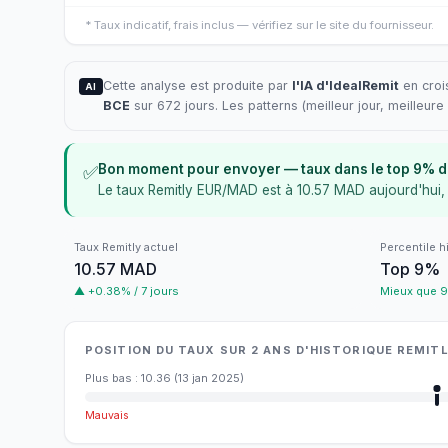
*
Taux indicatif, frais inclus — vérifiez sur le site du fournisseur.
Cette analyse est produite par
l'IA d'IdealRemit
en croi
AI
BCE
sur 672 jours. Les patterns (meilleur jour, meilleu
Bon moment pour envoyer — taux dans le top 9% de
✅
Le taux Remitly EUR/MAD est à 10.57 MAD aujourd'hui, 
Taux Remitly actuel
Percentile h
10.57 MAD
Top 9%
▲ +0.38% / 7 jours
Mieux que 9
POSITION DU TAUX SUR 2 ANS D'HISTORIQUE REMI
Plus bas
:
10.36
(
13 jan 2025
)
Mauvais