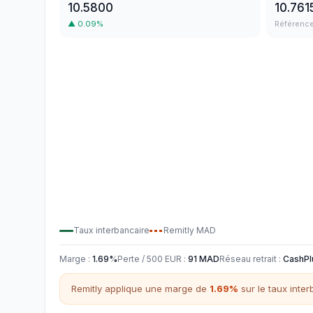
10.5800
10.761
▲
0.09
%
Référenc
Taux interbancaire
Remitly
MAD
Marge
:
1.69
%
Perte / 500
EUR
:
91
MAD
Réseau retrait
:
CashPl
Remitly
applique une marge de
1.69
%
sur le taux inte