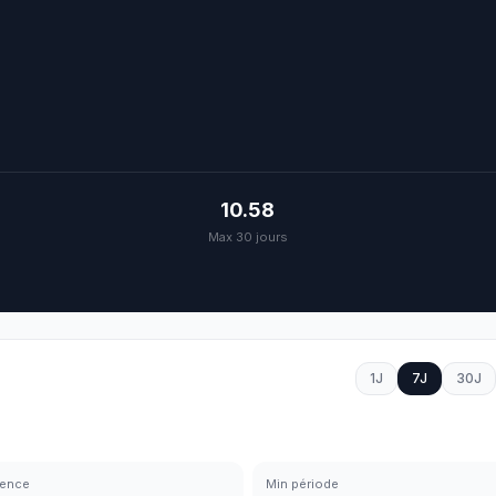
10.58
Max 30 jours
1J
7J
30J
rence
Min période