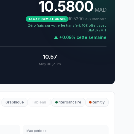
10.5800
MAD
10.5200
Taux standard
TAUX PROMOTIONNEL
Zéro frais sur votre 1er transfert, 10€ offert avec
IDEALREMIT
▲
+
0.09
%
cette semaine
10.57
Moy 30 jours
Graphique
Tableau
Interbancaire
Remitly
Max période