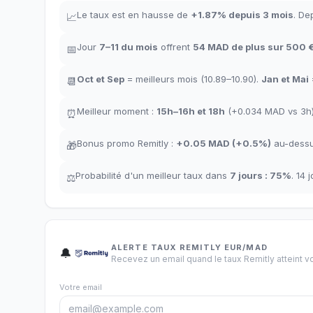
Le taux est en hausse de
+
1.87
%
depuis 3 mois
.
Dep
📈
Jour
7–11
du mois
offrent
54
MAD de plus sur 500 
📅
Oct
et
Sep
= meilleurs mois
(10.89–10.90).
Jan
et
Mai
📆
Meilleur moment
:
15h–16h
et
18h
(+0.034
MAD
vs 3h
⏰
Bonus promo Remitly
:
+
0.05
MAD
(
+0.5%
)
au-dessu
🎁
Probabilité d'un meilleur taux dans
7 jours
:
75
%
.
14 j
⚖️
ALERTE TAUX REMITLY EUR/MAD
🔔
Recevez un email quand le taux Remitly atteint vo
Votre email