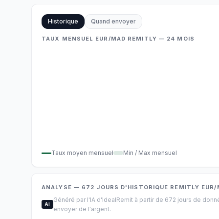
Historique
Quand envoyer
TAUX MENSUEL EUR/MAD REMITLY — 24 MOIS
Taux moyen mensuel
Min / Max mensuel
ANALYSE
— 672
JOURS D'HISTORIQUE
REMITLY
EUR/
Généré par l'IA d'IdealRemit à partir de 672 jours de don
AI
envoyer de l'argent.