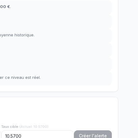
500 €
.
oyenne historique
.
er ce niveau est réel.
Taux cible
(
Actuel
:
10.5700
)
Créer l'alerte