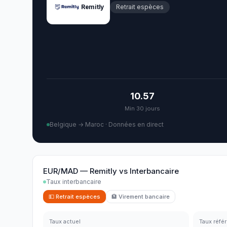
Remitly
Retrait espèces
10.57
Min 30 jours
Belgique → Maroc
·
Données en direct
EUR/MAD
—
Remitly
vs
Interbancaire
Taux interbancaire
💵
Retrait espèces
🏦
Virement bancaire
Taux actuel
Taux réfé