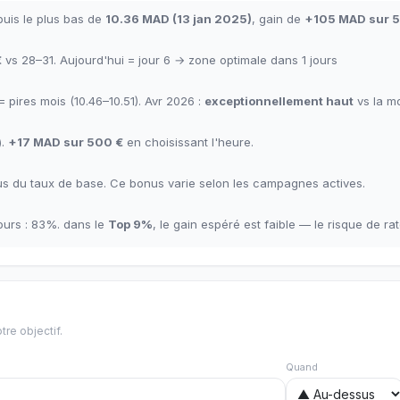
uis le plus bas de
10.36
MAD
(
13 jan 2025
)
,
gain de
+
105
MAD
sur 
€
vs 28–31.
Aujourd'hui = jour
6
→
zone optimale dans
1
jours
= pires mois
(10.46–10.51). Avr 2026 :
exceptionnellement haut
vs la m
).
+17
MAD
sur 500 €
en choisissant l'heure
.
s du taux de base
.
Ce bonus varie selon les campagnes actives.
ours
:
83
%.
dans le
Top
9
%
,
le gain espéré est faible — le risque de rat
tre objectif.
Quand