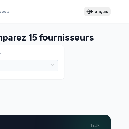
opos
Français
parez 15 fournisseurs
N
1
EUR
=