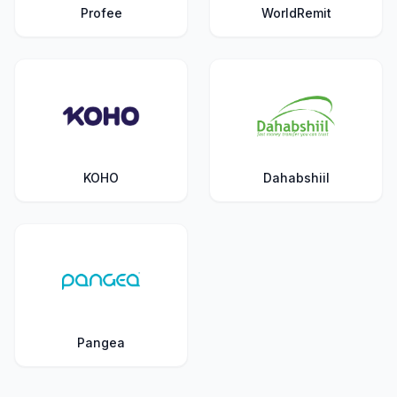
Profee
WorldRemit
KOHO
Dahabshiil
Pangea