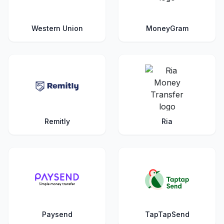
Western Union
MoneyGram
Remitly
Ria
Paysend
TapTapSend