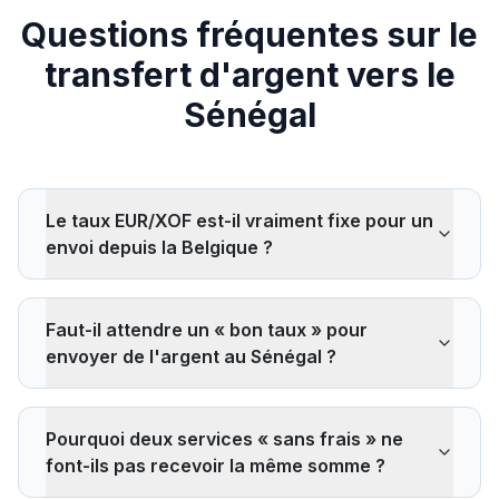
Questions fréquentes sur le
transfert d'argent vers le
Sénégal
Le taux EUR/XOF est-il vraiment fixe pour un
envoi depuis la Belgique ?
Oui. Le franc CFA d'Afrique de l'Ouest (XOF) est arrimé
à l'euro à un taux fixe de 655,957 XOF pour 1 € par
Faut-il attendre un « bon taux » pour
accord monétaire entre la zone euro et l'UEMOA. Que
envoyer de l'argent au Sénégal ?
vous envoyiez depuis la Belgique, la France ou tout
autre pays de la zone euro, le taux de référence est
Non. Le taux étant fixe, attendre ne sert à rien sur ce
identique et ne varie pas. Seuls les frais et la marge
corridor — c'est l'inverse du Maroc ou de la Tunisie.
appliquée par chaque service changent.
Pourquoi deux services « sans frais » ne
Choisissez simplement le service qui reverse le taux
font-ils pas recevoir la même somme ?
officiel complet avec les frais les plus bas pour votre
montant.