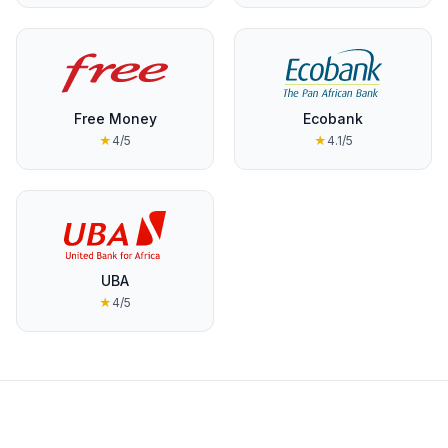
Free Money
Ecobank
★
4
/5
★
4.1
/5
UBA
★
4
/5