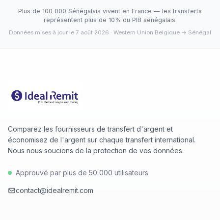
: min 655.9570 (2026-08-06), max 655.9570 (2026-
les services 100% digitaux ne proposent pas.
Plus de 100 000 Sénégalais vivent en France — les transferts
08-06).
représentent plus de 10% du PIB sénégalais.
Données mises à jour le 7 août 2026
· Western Union Belgique → Sénégal
Comparez les fournisseurs de transfert d'argent et
économisez de l'argent sur chaque transfert international.
Nous nous soucions de la protection de vos données.
Approuvé par plus de 50 000 utilisateurs
contact@idealremit.com