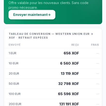
Offre valable pour les nouveaux clients. Sans code
promo nécessaire.
Envoyer maintenant
→
TABLEAU DE CONVERSION — WESTERN UNION EUR →
XOF · RETRAIT ESPÈCES
ENVOYÉ
REÇU
FRAIS
656
XOF
1
EUR
—
6 560
XOF
10
EUR
—
13 119
XOF
20
EUR
—
32 798
XOF
50
EUR
—
65 596
XOF
100
EUR
—
131 191
XOF
200
EUR
—