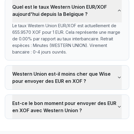
Quel est le taux Western Union EUR/XOF
aujourd'hui depuis la Belgique ?
Le taux Western Union EUR/XOF est actuellement de
655.9570 XOF pour 1 EUR. Cela représente une marge
de 0.00% par rapport au taux interbancaire. Retrait
espèces : Minutes (WESTERN UNION). Virement
bancaire : 0-4 jours ouvrés.
Western Union est-il moins cher que Wise
pour envoyer des EUR en XOF ?
Western Union applique une marge de 0.00% sur le
taux interbancaire EUR/XOF. Sur 500 EUR, vous
Est-ce le bon moment pour envoyer des EUR
recevez 0 XOF de moins qu'au taux de référence.
en XOF avec Western Union ?
Wise applique généralement une marge d'environ
0,40% (soit ~1312 XOF de moins sur 500 EUR).
Le taux actuel de 655.9570 XOF est en dessous de la
L'avantage de Western Union reste le retrait en
moyenne 30 jours (655.9570). Sur les 30 derniers jours
espèces via son réseau d'agences, une option que