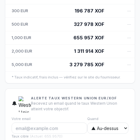
196 787
XOF
300
EUR
—
327 978
XOF
500
EUR
—
655 957
XOF
1,000
EUR
—
1 311 914
XOF
2,000
EUR
—
3 279 785
XOF
5,000
EUR
—
*
Taux indicatif, frais inclus — vérifiez sur le site du fournisseur.
ALERTE TAUX WESTERN UNION EUR/XOF
🔔
Recevez un email quand le taux Western Union
atteint votre objectif.
Votre email
Quand
Taux cible
(
Actuel
:
655.9570
)