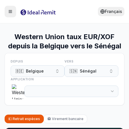
Français
Western Union taux EUR/XOF
depuis la Belgique vers le Sénégal
DEPUIS
VERS
🇧🇪
Belgique
🇸🇳
Sénégal
APPLICATION
💵
Retrait espèces
🏦
Virement bancaire