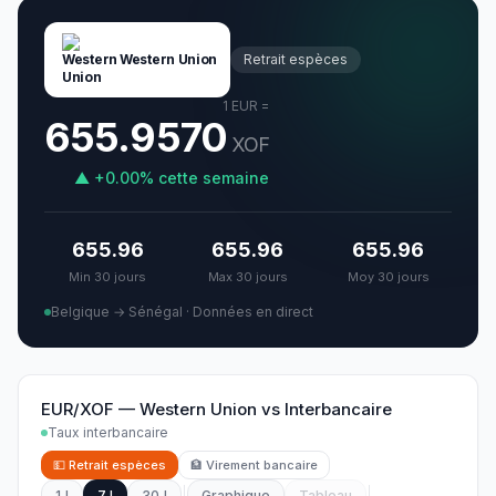
Western Union
Retrait espèces
1
EUR
=
655.9570
XOF
▲
+
0.00
%
cette semaine
655.96
655.96
655.96
Min 30 jours
Max 30 jours
Moy 30 jours
Belgique → Sénégal
·
Données en direct
EUR/XOF
—
Western Union
vs
Interbancaire
Taux interbancaire
💵
Retrait espèces
🏦
Virement bancaire
1J
7J
30J
Graphique
Tableau