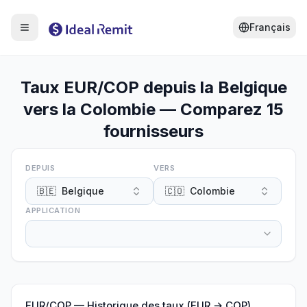
Français
Taux EUR/COP depuis la Belgique
vers la Colombie — Comparez 15
fournisseurs
DEPUIS
VERS
🇧🇪
Belgique
🇨🇴
Colombie
APPLICATION
EUR
/
COP
—
Historique des taux (EUR → COP)