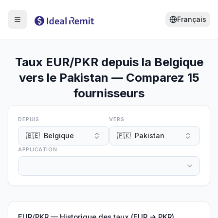
Français
Taux EUR/PKR depuis la Belgique
vers le Pakistan — Comparez 15
fournisseurs
DEPUIS
VERS
🇧🇪
Belgique
🇵🇰
Pakistan
APPLICATION
EUR
/
PKR
—
Historique des taux (EUR → PKR)