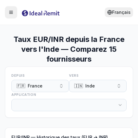
Français
Taux EUR/INR depuis la France
vers l'Inde — Comparez 15
fournisseurs
DEPUIS
VERS
🇫🇷
France
🇮🇳
Inde
APPLICATION
EUR
/
INR
—
Historique des taux (EUR → INR)