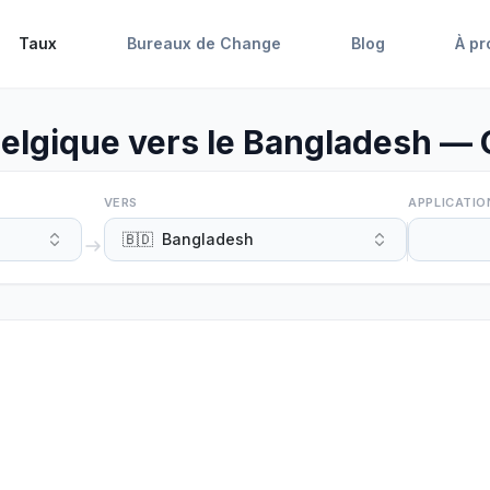
Taux
Bureaux de Change
Blog
À pr
elgique vers le Bangladesh —
VERS
APPLICATIO
🇧🇩
Bangladesh