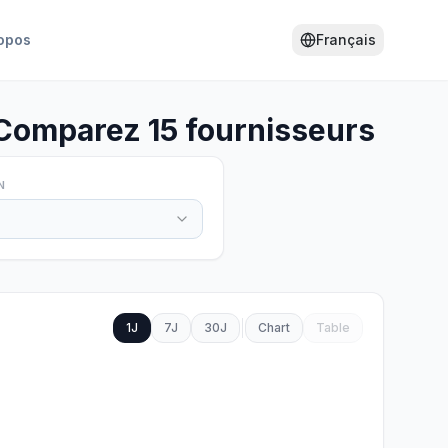
opos
Français
 Comparez 15 fournisseurs
N
1J
7J
30J
Chart
Table