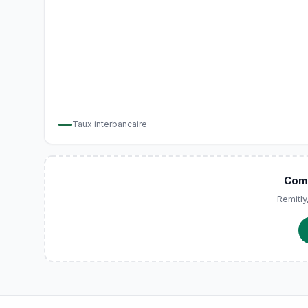
Taux interbancaire
Comp
Remitly