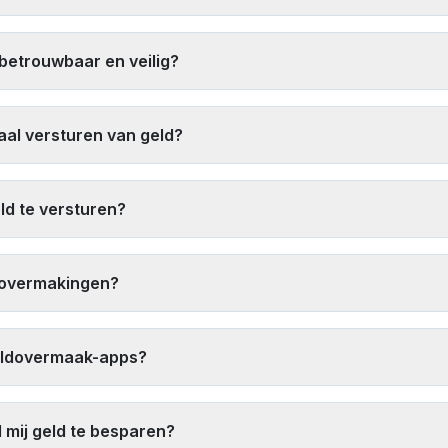
vergelijk zowel wisselkoersen als kosten samen
. Zoek naar aanb
 aanbieden. Digitale diensten zoals Remitly en Paysend bieden vaak
betrouwbaar en veilig?
pslag op de wisselkoers.
icentieerde en gereguleerde financiële instellingen zoals Wester
 geld-terug-garanties bieden, sterke klantbeoordelingen hebben en
naal versturen van geld?
 aanbieders met onze tool
, 2) Zoek naar promotionele aanbieding
re overheadkosten hebben, 4) Verstuur grotere bedragen minder vaa
ld te versturen?
 mogelijk, en 6) Vermijd wissel diensten op luchthavens en in toer
 1) Digitale portemonnee-overschrijvingen (vaak direct), 2) Financi
ls Paysend of TapTapSend, en 4) Expressdiensten van grote aanbie
ldovermakingen?
 grotere bedragen.
ive tarieven van meerdere aanbieders
, 2) Vermijd wisselkantoren 
g de totale kosten (tarief + kosten) in plaats van alleen de wisse
 geldovermaak-apps?
elijkingstool
om de beste huidige tarieven te vinden.
ieerde geldovermaak-apps. Gerenommeerde aanbieders gebruiken en
 voor witwasbestrijding (AML) en klantidentificatie (KYC) te volgen. Co
 mij geld te besparen?
ntvangers of voor verdachte doeleinden.