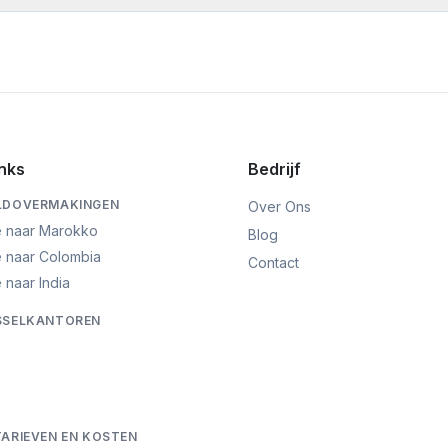
 besparen door real-time tarieven en kosten van meerdere aanbieder
erboekingsbedrag en bestemming. Onze tool toont het exacte bedr
derden euro's per jaar kunt besparen.
inks
Bedrijf
ELDOVERMAKINGEN
Over Ons
ë naar Marokko
Blog
ë naar Colombia
Contact
 naar India
SSELKANTOREN
TARIEVEN EN KOSTEN