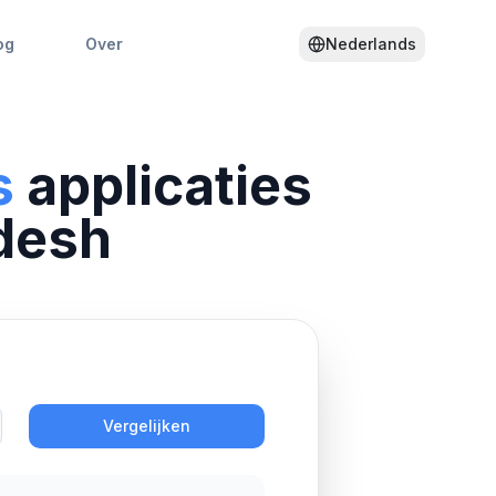
og
Over
Nederlands
s
applicaties
desh
Actie
Vergelijken