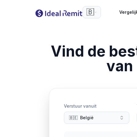
🇧🇪
Vergelij
Vind de be
van
Verstuur vanuit
🇧🇪
België