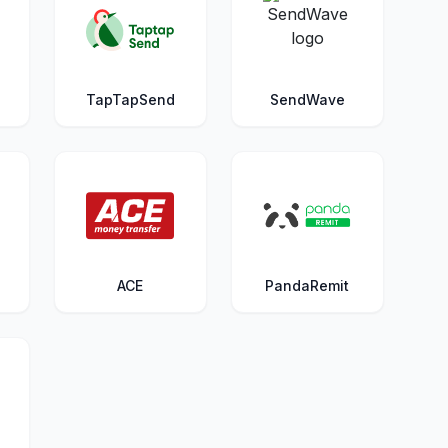
TapTapSend
SendWave
ACE
PandaRemit