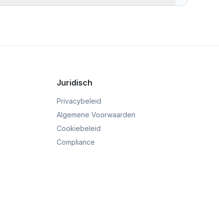
s naast elkaar te tonen. U kunt direct zien welke
ag dat uw ontvanger zal ontvangen, waardoor u een
Juridisch
Privacybeleid
Algemene Voorwaarden
Cookiebeleid
Compliance