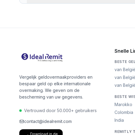
Een
geldovermaak vergelijkingstool
helpt u geld te
dienst de beste waarde biedt voor uw specifieke ov
geïnformeerde beslissing kunt nemen en mogelijk hon
Snelle L
BESTE G
van Belgi
Vergelijk geldovermaakproviders en
van Belgi
bespaar geld op elke internationale
van België
overmaking. We geven om de
bescherming van uw gegevens.
BESTE WI
Marokko
Vertrouwd door 50.000+ gebruikers
Colombia
India
contact@idealremit.com
REMITLY 
Download in de