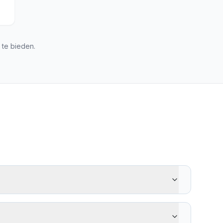
te bieden.
m, Remitly, Paysend en Ria. Houd rekening met
m de beste optie te vinden voor uw specifieke