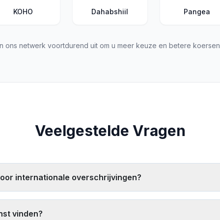
KOHO
Dahabshiil
Pangea
n ons netwerk voortdurend uit om u meer keuze en betere koersen 
Veelgestelde Vragen
oor internationale overschrijvingen?
 specifieke behoeften, maar toppers zijn Western Union, MoneyGra
everingssnelheid en afhaalpunten. Gebruik onze
vergelijkingstool
o
nst vinden?