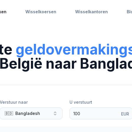
ken
Wisselkoersen
Wisselkantoren
Bl
ste
geldovermaking
België
naar
Bangla
Verstuur naar
U verstuurt
🇧🇩
Bangladesh
EUR