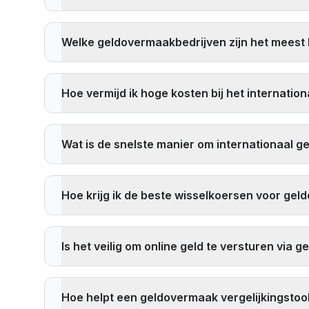
Om de goedkoopste geldovermaakdienst te vinden,
overschrijvingen of kortingen voor nieuwe gebruikers
Welke geldovermaakbedrijven zijn het meest 
altijd de totale kosten inclusief zowel kosten als de o
De meest betrouwbare geldovermaakbedrijven zijn gel
die gereguleerd worden door financiële autoriteiten,
Hoe vermijd ik hoge kosten bij het internatio
die we vergelijken zijn gelicentieerd en veilig.
Om hoge kosten te vermijden: 1)
Vergelijk meerdere
Overweeg volledig digitale aanbieders die vaak lage
Wat is de snelste manier om internationaal ge
bankoverschrijvingen boven contante ophaling wanneer
De snelste internationale geldovermaak methoden zijn:
binnen enkele minuten), 3) Mobiele gelddiensten zoa
Hoe krijg ik de beste wisselkoersen voor ge
werkdagen maar kunnen betere tarieven bieden voor
Om de beste wisselkoersen te krijgen: 1)
Vergelijk l
die promotionele wisselkoersen aanbieden, 4) Overwee
Is het veilig om online geld te versturen via
thuisvaluta sterk is, en 6) Gebruik onze
real-time verg
Ja, het is veilig om geld te versturen via gelicent
financiële autoriteiten en zijn verplicht strikte regels
Hoe helpt een geldovermaak vergelijkingstool
beoordelingen en stuur nooit geld naar onbekende o