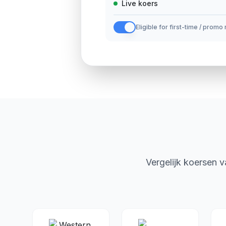
Live koers
Eligible for first-time / promo
Vergelijk koersen 