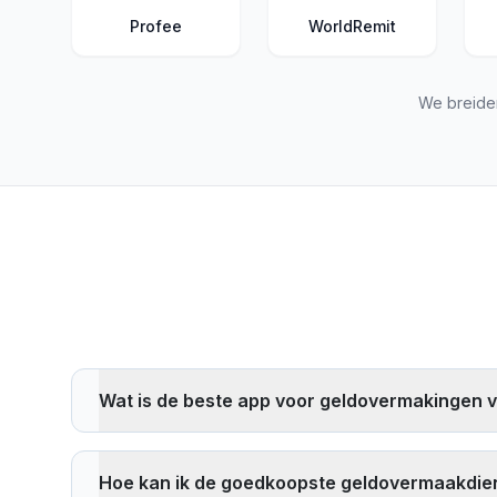
Profee
WorldRemit
We breide
Wat is de beste app voor geldovermakingen v
De beste app voor geldovermakingen hangt af van uw
factoren zoals wisselkoersen, overboekingskosten, l
Hoe kan ik de goedkoopste geldovermaakdie
overboekingsroute en bedrag.