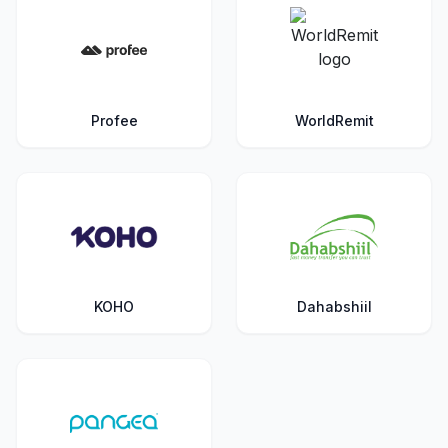
Profee
WorldRemit
KOHO
Dahabshiil