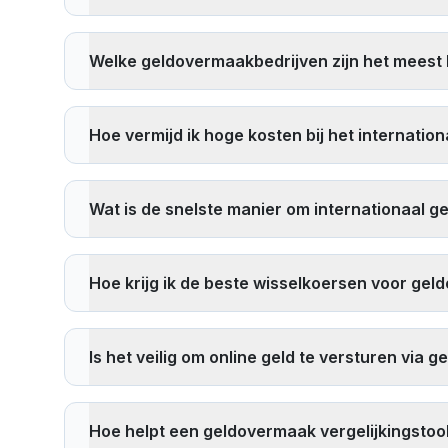
Om de goedkoopste geldovermaakdienst te vinden,
overschrijvingen of kortingen voor nieuwe gebruikers
Welke geldovermaakbedrijven zijn het meest 
altijd de totale kosten inclusief zowel kosten als de o
De meest betrouwbare geldovermaakbedrijven zijn gel
die gereguleerd worden door financiële autoriteiten,
Hoe vermijd ik hoge kosten bij het internatio
die we vergelijken zijn gelicentieerd en veilig.
Om hoge kosten te vermijden: 1)
Vergelijk meerdere
Overweeg volledig digitale aanbieders die vaak lage
Wat is de snelste manier om internationaal ge
bankoverschrijvingen boven contante ophaling wanneer
De snelste internationale geldovermaak methoden zijn:
binnen enkele minuten), 3) Mobiele gelddiensten zoa
Hoe krijg ik de beste wisselkoersen voor ge
werkdagen maar kunnen betere tarieven bieden voor
Om de beste wisselkoersen te krijgen: 1)
Vergelijk l
die promotionele wisselkoersen aanbieden, 4) Overwee
Is het veilig om online geld te versturen via
thuisvaluta sterk is, en 6) Gebruik onze
real-time verg
Ja, het is veilig om geld te versturen via gelicent
financiële autoriteiten en zijn verplicht strikte regels
Hoe helpt een geldovermaak vergelijkingstool
beoordelingen en stuur nooit geld naar onbekende o