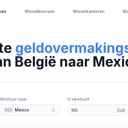
ken
Wisselkoersen
Wisselkantoren
Bl
ste
geldovermaking
an
België
naar
Mexi
Verstuur naar
U verstuurt
🇲🇽
Mexico
EUR