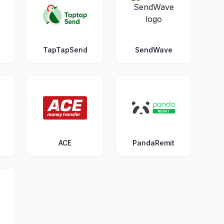
TapTapSend
SendWave
ACE
PandaRemit