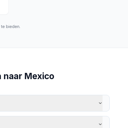
te bieden.
n naar Mexico
m, Remitly, Paysend en Ria. Houd rekening met
m de beste optie te vinden voor uw specifieke