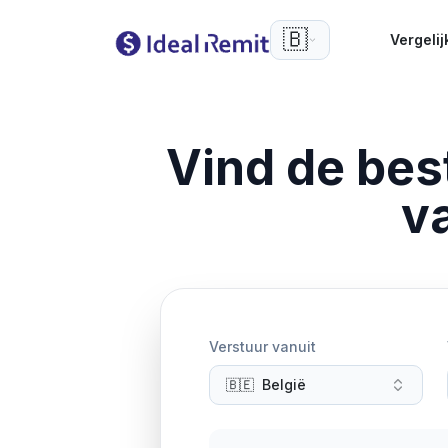
🇧🇪
Vergelij
Vind de be
v
Verstuur vanuit
🇧🇪
België