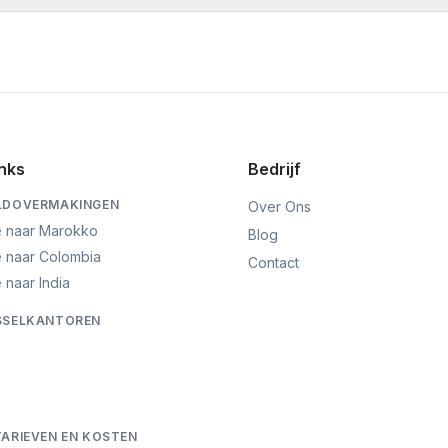
 besparen door real-time tarieven en kosten van meerdere aanbieder
erboekingsbedrag en bestemming. Onze tool toont het exacte bedr
derden euro's per jaar kunt besparen.
inks
Bedrijf
ELDOVERMAKINGEN
Over Ons
ë naar Marokko
Blog
ë naar Colombia
Contact
 naar India
SSELKANTOREN
TARIEVEN EN KOSTEN