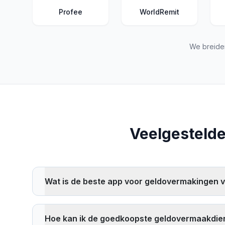
Profee
WorldRemit
We breide
Veelgestelde
Wat is de beste app voor geldovermakingen v
De beste app voor geldovermakingen hangt af van uw
factoren zoals wisselkoersen, overboekingskosten, l
Hoe kan ik de goedkoopste geldovermaakdie
overboekingsroute en bedrag.