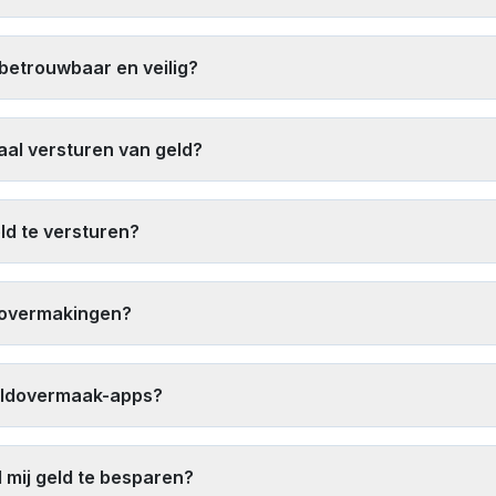
vergelijk zowel wisselkoersen als kosten samen
. Zoek naar aanb
 aanbieden. Digitale diensten zoals Remitly en Paysend bieden vaak
betrouwbaar en veilig?
pslag op de wisselkoers.
icentieerde en gereguleerde financiële instellingen zoals Wester
 geld-terug-garanties bieden, sterke klantbeoordelingen hebben en
naal versturen van geld?
 aanbieders met onze tool
, 2) Zoek naar promotionele aanbieding
re overheadkosten hebben, 4) Verstuur grotere bedragen minder vaa
ld te versturen?
 mogelijk, en 6) Vermijd wissel diensten op luchthavens en in toer
 1) Digitale portemonnee-overschrijvingen (vaak direct), 2) Financi
ls Paysend of TapTapSend, en 4) Expressdiensten van grote aanbie
ldovermakingen?
 grotere bedragen.
ive tarieven van meerdere aanbieders
, 2) Vermijd wisselkantoren 
g de totale kosten (tarief + kosten) in plaats van alleen de wisse
 geldovermaak-apps?
elijkingstool
om de beste huidige tarieven te vinden.
ieerde geldovermaak-apps. Gerenommeerde aanbieders gebruiken en
 voor witwasbestrijding (AML) en klantidentificatie (KYC) te volgen. Co
 mij geld te besparen?
ntvangers of voor verdachte doeleinden.