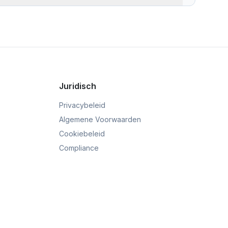
s naast elkaar te tonen. U kunt direct zien welke
ag dat uw ontvanger zal ontvangen, waardoor u een
Juridisch
Privacybeleid
Algemene Voorwaarden
Cookiebeleid
Compliance