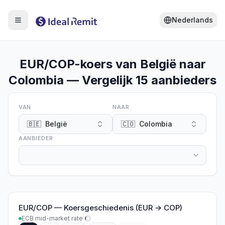
Nederlands
EUR/COP-koers van België naar
Colombia — Vergelijk 15 aanbieders
VAN
NAAR
🇧🇪
België
🇨🇴
Colombia
AANBIEDER
EUR
/
COP
—
Koersgeschiedenis (EUR → COP)
ECB mid-market rate