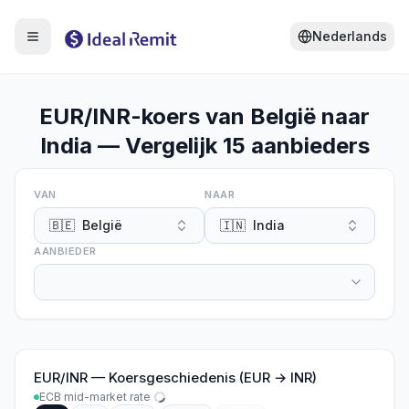
Nederlands
EUR/INR-koers van België naar
India — Vergelijk 15 aanbieders
VAN
NAAR
🇧🇪
België
🇮🇳
India
AANBIEDER
EUR
/
INR
—
Koersgeschiedenis (EUR → INR)
ECB mid-market rate