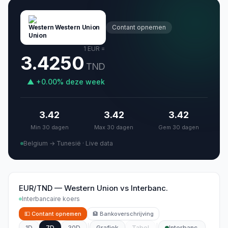
Western Union
Contant opnemen
1
EUR
=
3.4250
TND
▲
+
0.00
%
deze week
3.42
3.42
3.42
Min 30 dagen
Max 30 dagen
Gem 30 dagen
Belgium → Tunesië
·
Live data
EUR/TND
—
Western Union
vs
Interbanc.
Interbancaire koers
💵
Contant opnemen
🏦
Bankoverschrijving
1D
7D
30D
Grafiek
Tabel
Interbanc.