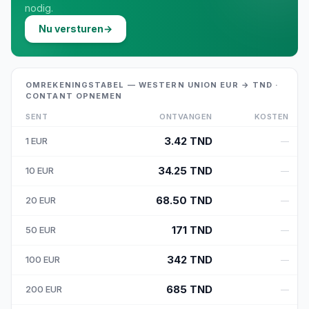
nodig.
Nu versturen
→
OMREKENINGSTABEL — WESTERN UNION EUR → TND ·
CONTANT OPNEMEN
SENT
ONTVANGEN
KOSTEN
3.42
TND
1
EUR
—
34.25
TND
10
EUR
—
68.50
TND
20
EUR
—
171
TND
50
EUR
—
342
TND
100
EUR
—
685
TND
200
EUR
—