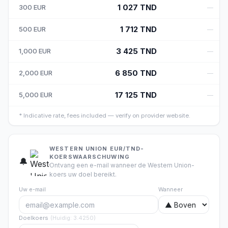
1 027
TND
300
EUR
—
1 712
TND
500
EUR
—
3 425
TND
1,000
EUR
—
6 850
TND
2,000
EUR
—
17 125
TND
5,000
EUR
—
*
Indicative rate, fees included — verify on provider website.
WESTERN UNION EUR/TND-
KOERSWAARSCHUWING
🔔
Ontvang een e-mail wanneer de Western Union-
koers uw doel bereikt.
Uw e-mail
Wanneer
Doelkoers
(
Huidig
:
3.4250
)