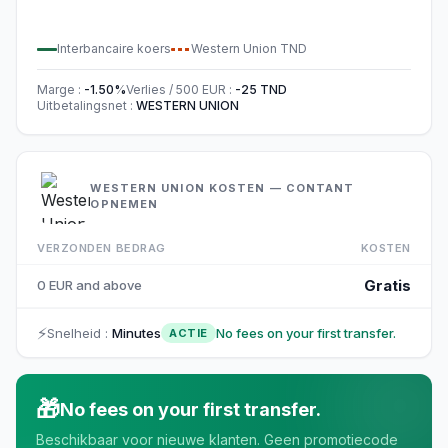
Interbancaire koers
Western Union
TND
Marge
:
-1.50
%
Verlies / 500
EUR
:
-25
TND
Uitbetalingsnet
:
WESTERN UNION
WESTERN UNION KOSTEN — CONTANT
OPNEMEN
VERZONDEN BEDRAG
KOSTEN
Gratis
0 EUR and above
⚡
Snelheid
:
Minutes
No fees on your first transfer.
ACTIE
🎁
No fees on your first transfer.
Beschikbaar voor nieuwe klanten. Geen promotiecode