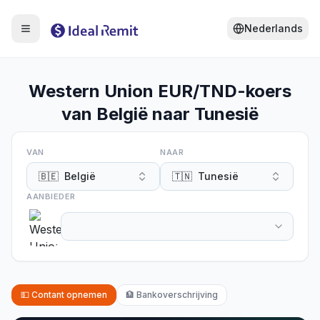
Nederlands
Western Union EUR/TND-koers
van België naar Tunesië
VAN
NAAR
🇧🇪
België
🇹🇳
Tunesië
AANBIEDER
💵
Contant opnemen
🏦
Bankoverschrijving