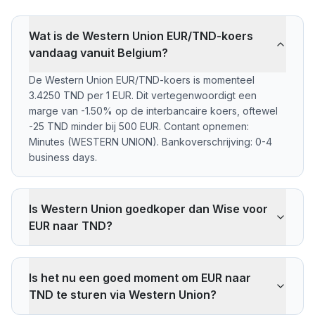
Wat is de Western Union EUR/TND-koers
vandaag vanuit Belgium?
De Western Union EUR/TND-koers is momenteel
3.4250 TND per 1 EUR. Dit vertegenwoordigt een
marge van -1.50% op de interbancaire koers, oftewel
-25 TND minder bij 500 EUR. Contant opnemen:
Minutes (WESTERN UNION). Bankoverschrijving: 0-4
business days.
Is Western Union goedkoper dan Wise voor
EUR naar TND?
Western Union rekent -1.50% marge op de EUR/TND-
interbancaire koers. Bij 500 EUR ontvangt de
Is het nu een goed moment om EUR naar
ontvanger -25 TND minder dan de referentiekoers.
TND te sturen via Western Union?
Wise rekent doorgaans ~0,40% (~7 TND minder bij
500 EUR). Het voordeel van Western Union is contant