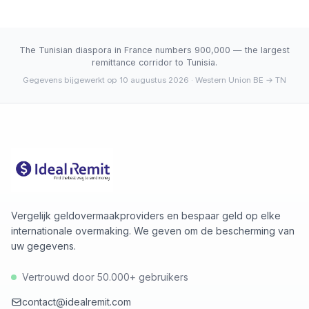
De huidige koers van 3.4250 TND ligt onder het 30-
ophalen via het kantorennetwerk.
daags gemiddelde (3.4250). 30-daagse range: laag
3.4250 (2026-08-09), hoog 3.4250 (2026-08-09).
The Tunisian diaspora in France numbers 900,000 — the largest
remittance corridor to Tunisia.
Gegevens bijgewerkt op 10 augustus 2026
· Western Union BE → TN
Vergelijk geldovermaakproviders en bespaar geld op elke
internationale overmaking. We geven om de bescherming van
uw gegevens.
Vertrouwd door 50.000+ gebruikers
contact@idealremit.com