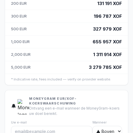
131 191
XOF
200
EUR
196 787
XOF
300
EUR
327 979
XOF
500
EUR
655 957
XOF
1,000
EUR
1 311 914
XOF
2,000
EUR
3 279 785
XOF
5,000
EUR
*
Indicative rate, fees included — verify on provider website.
MONEYGRAM EUR/XOF-
KOERSWAARSCHUWING
🔔
Ontvang een e-mail wanneer de MoneyGram-koers
uw doel bereikt.
Uw e-mail
Wanneer