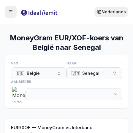
Nederlands
MoneyGram EUR/XOF-koers van
België naar Senegal
VAN
NAAR
🇧🇪
België
🇸🇳
Senegal
AANBIEDER
EUR/XOF
—
MoneyGram
vs
Interbanc.