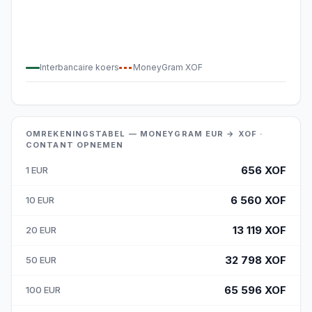
Interbancaire koers
MoneyGram
XOF
OMREKENINGSTABEL — MONEYGRAM EUR → XOF ·
CONTANT OPNEMEN
656
XOF
1
EUR
6 560
XOF
10
EUR
13 119
XOF
20
EUR
32 798
XOF
50
EUR
65 596
XOF
100
EUR