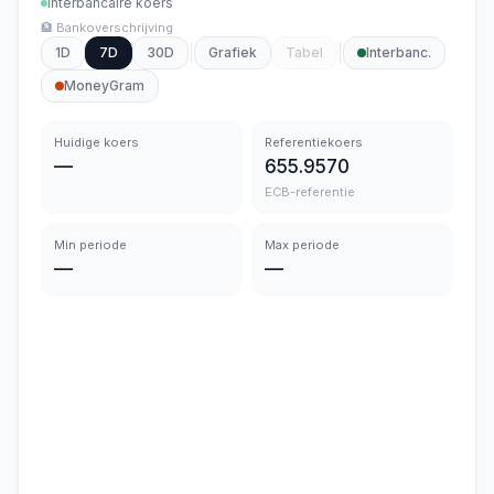
Interbancaire koers
🏦 Bankoverschrijving
1D
7D
30D
Grafiek
Tabel
Interbanc.
MoneyGram
Huidige koers
Referentiekoers
—
655.9570
ECB-referentie
Min periode
Max periode
—
—