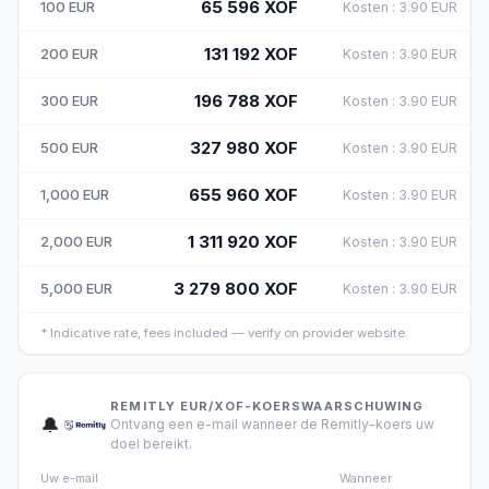
65 596
XOF
100
EUR
Kosten
:
3.90
EUR
131 192
XOF
200
EUR
Kosten
:
3.90
EUR
196 788
XOF
300
EUR
Kosten
:
3.90
EUR
327 980
XOF
500
EUR
Kosten
:
3.90
EUR
655 960
XOF
1,000
EUR
Kosten
:
3.90
EUR
1 311 920
XOF
2,000
EUR
Kosten
:
3.90
EUR
3 279 800
XOF
5,000
EUR
Kosten
:
3.90
EUR
*
Indicative rate, fees included — verify on provider website.
REMITLY EUR/XOF-KOERSWAARSCHUWING
🔔
Ontvang een e-mail wanneer de Remitly-koers uw
doel bereikt.
Uw e-mail
Wanneer