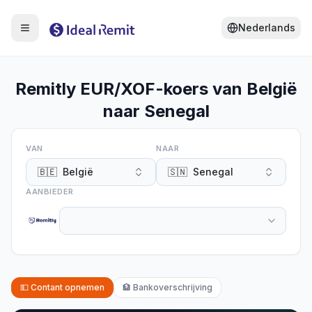
Nederlands
Remitly EUR/XOF-koers van België
naar Senegal
VAN
NAAR
🇧🇪
België
🇸🇳
Senegal
AANBIEDER
💵
Contant opnemen
🏦
Bankoverschrijving