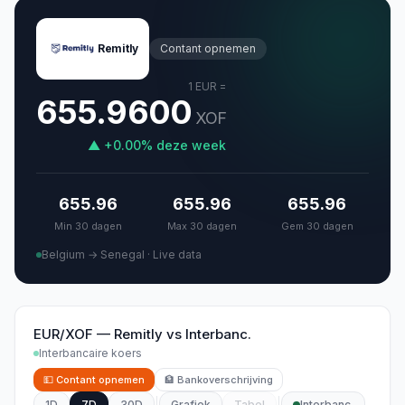
Remitly
Contant opnemen
1
EUR
=
655.9600
XOF
▲
+
0.00
%
deze week
655.96
655.96
655.96
Min 30 dagen
Max 30 dagen
Gem 30 dagen
Belgium → Senegal
·
Live data
EUR/XOF
—
Remitly
vs
Interbanc.
Interbancaire koers
💵
Contant opnemen
🏦
Bankoverschrijving
1D
7D
30D
Grafiek
Tabel
Interbanc.