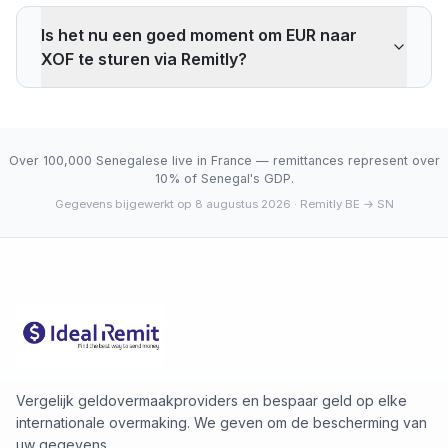
interbancaire koers. Bij 500 EUR ontvangt de
Is het nu een goed moment om EUR naar
ontvanger -1 XOF minder dan de referentiekoers. Wise
XOF te sturen via Remitly?
rekent doorgaans ~0,40% (~1312 XOF minder bij 500
EUR). Het voordeel van Remitly is contant ophalen via
De huidige koers van 655.9600 XOF ligt onder het 30-
het kantorennetwerk.
daags gemiddelde (655.9600). 30-daagse range: laag
655.9600 (2026-08-07), hoog 655.9600 (2026-08-
Over 100,000 Senegalese live in France — remittances represent over
07).
10% of Senegal's GDP.
Gegevens bijgewerkt op 8 augustus 2026
· Remitly BE → SN
Vergelijk geldovermaakproviders en bespaar geld op elke
internationale overmaking. We geven om de bescherming van
uw gegevens.