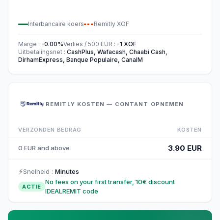
Interbancaire koers
Remitly
XOF
Marge
:
-0.00
%
Verlies / 500
EUR
:
-1
XOF
Uitbetalingsnet
:
CashPlus, Wafacash, Chaabi Cash,
DirhamExpress, Banque Populaire, CanalM
REMITLY KOSTEN — CONTANT OPNEMEN
VERZONDEN BEDRAG
KOSTEN
3.90 EUR
0 EUR and above
⚡
Snelheid
:
Minutes
No fees on your first transfer, 10€ discount
ACTIE
IDEALREMIT code