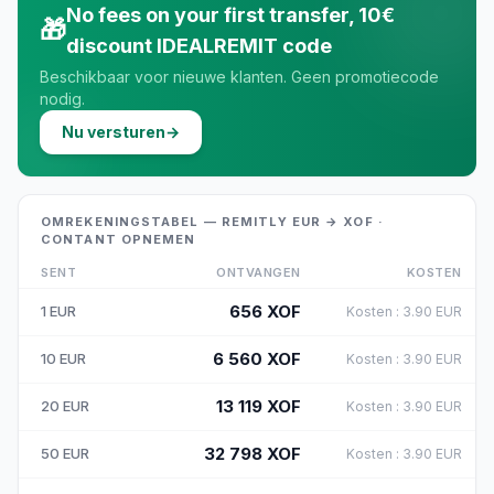
No fees on your first transfer, 10€
🎁
discount IDEALREMIT code
Beschikbaar voor nieuwe klanten. Geen promotiecode
nodig.
Nu versturen
→
OMREKENINGSTABEL — REMITLY EUR → XOF ·
CONTANT OPNEMEN
SENT
ONTVANGEN
KOSTEN
656
XOF
1
EUR
Kosten
:
3.90
EUR
6 560
XOF
10
EUR
Kosten
:
3.90
EUR
13 119
XOF
20
EUR
Kosten
:
3.90
EUR
32 798
XOF
50
EUR
Kosten
:
3.90
EUR