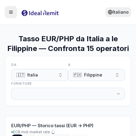
Italiano
Tasso EUR/PHP da Italia a le
Filippine — Confronta 15 operatori
DA
A
🇮🇹
Italia
🇵🇭
Filippine
FORNITORE
EUR
/
PHP
—
Storico tassi (EUR → PHP)
ECB mid-market rate