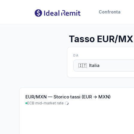
Confronta
Tasso EUR/MXN 
DA
🇮🇹
Italia
EUR
/
MXN
—
Storico tassi (EUR → MXN)
ECB mid-market rate