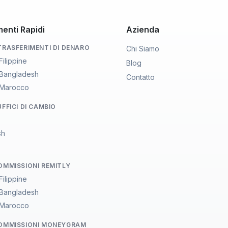
enti Rapidi
Azienda
 TRASFERIMENTI DI DENARO
Chi Siamo
 Filippine
Blog
a Bangladesh
Contatto
a Marocco
UFFICI DI CAMBIO
sh
COMMISSIONI REMITLY
 Filippine
a Bangladesh
a Marocco
COMMISSIONI MONEYGRAM