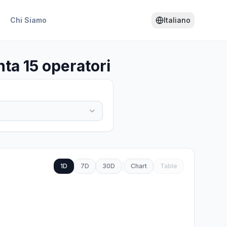
Chi Siamo
Italiano
ta 15 operatori
1D
7D
30D
Chart
Table