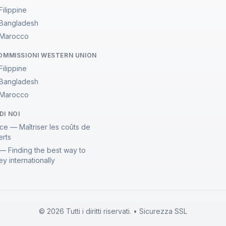
 Filippine
a Bangladesh
a Marocco
COMMISSIONI WESTERN UNION
 Filippine
a Bangladesh
a Marocco
DI NOI
ce — Maîtriser les coûts de
erts
— Finding the best way to
y internationally
© 2026 Tutti i diritti riservati. • Sicurezza SSL